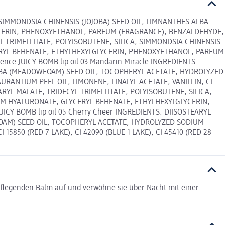
, SIMMONDSIA CHINENSIS (JOJOBA) SEED OIL, LIMNANTHES ALBA
CERIN, PHENOXYETHANOL, PARFUM (FRAGRANCE), BENZALDEHYDE,
ECYL TRIMELLITATE, POLYISOBUTENE, SILICA, SIMMONDSIA CHINENSIS
ERYL BEHENATE, ETHYLHEXYLGLYCERIN, PHENOXYETHANOL, PARFUM
ence JUICY BOMB lip oil 03 Mandarin Miracle INGREDIENTS:
 ALBA (MEADOWFOAM) SEED OIL, TOCOPHERYL ACETATE, HYDROLYZED
NTIUM PEEL OIL, LIMONENE, LINALYL ACETATE, VANILLIN, CI
TEARYL MALATE, TRIDECYL TRIMELLITATE, POLYISOBUTENE, SILICA,
UM HYALURONATE, GLYCERYL BEHENATE, ETHYLHEXYLGLYCERIN,
ICY BOMB lip oil 05 Cherry Cheer INGREDIENTS: DIISOSTEARYL
WFOAM) SEED OIL, TOCOPHERYL ACETATE, HYDROLYZED SODIUM
50 (RED 7 LAKE), CI 42090 (BLUE 1 LAKE), CI 45410 (RED 28
 pflegenden Balm auf und verwöhne sie über Nacht mit einer