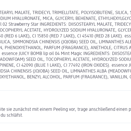
OSTEARYL MALATE, TRIDECYL TRIMELLITATE, POLYISOBUTENE, SILICA
DIUM HYALURONATE, MICA, GLYCERYL BEHENATE, ETHYLHEXYLGLY
 oil 02 Strawberry Star INGREDIENTS: DIISOSTEARYL MALATE, TRID
, TOCOPHERYL ACETATE, HYDROLYZED SODIUM HYALURONATE, GLYC
(RED 6 LAKE), CI 15850 (RED 7 LAKE), CI 45410 (RED 28 LAKE). ess
 SILICA, SIMMONDSIA CHINENSIS (JOJOBA) SEED OIL, LIMNANTHES
 PHENOXYETHANOL, PARFUM (FRAGRANCE), ANETHOLE, CITRUS AURA
E). essence JUICY BOMB lip oil 04 Mint Magic INGREDIENTS: DIISOS
MEADOWFOAM) SEED OIL, TOCOPHERYL ACETATE, HYDROLYZED SODI
E, CI 42090 (BLUE 1 LAKE), CI 77492 (IRON OXIDES). essence JU
ONDSIA CHINENSIS (JOJOBA) SEED OIL, LIMNANTHES ALBA (MEADO
THANOL, BENZYL ALCOHOL, PARFUM (FRAGRANCE), VANILLIN, CI 158
eite sie zunächst mit einem Peeling vor, trage anschließend einen
du schläfst.