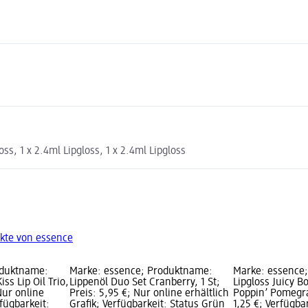
oss, 1 x 2.4ml Lipgloss, 1 x 2.4ml Lipgloss
kte von essence
oduktname:
Marke: essence; Produktname:
Marke: essence
ss Lip Oil Trio,
Lippenöl Duo Set Cranberry, 1 St;
Lipgloss Juicy 
Nur online
Preis: 5,95 €; Nur online erhältlich
Poppin’ Pomegra
rfügbarkeit:
Grafik; Verfügbarkeit: Status Grün
1,25 €; Verfügba