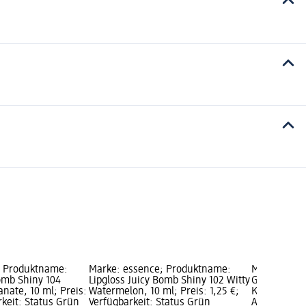
; Produktname:
Marke: essence; Produktname:
Marke: ess
Bomb Shiny 104
Lipgloss Juicy Bomb Shiny 102 Witty
Geschenkse
nate, 10 ml; Preis:
Watermelon, 10 ml; Preis: 1,25 €;
Kiss Of The 
rkeit: Status Grün
Verfügbarkeit: Status Grün
Ausverkauf 