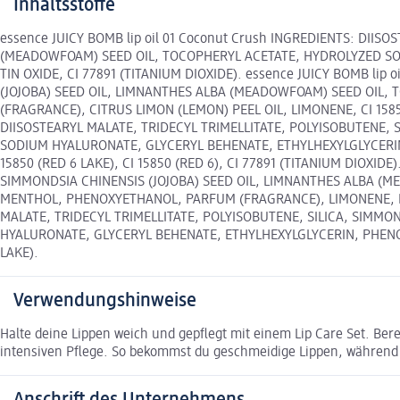
Inhaltsstoffe
essence JUICY BOMB lip oil 01 Coconut Crush INGREDIENTS: DIIS
(MEADOWFOAM) SEED OIL, TOCOPHERYL ACETATE, HYDROLYZED SO
TIN OXIDE, CI 77891 (TITANIUM DIOXIDE). essence JUICY BOMB lip
(JOJOBA) SEED OIL, LIMNANTHES ALBA (MEADOWFOAM) SEED OIL
(FRAGRANCE), CITRUS LIMON (LEMON) PEEL OIL, LIMONENE, CI 15850 
DIISOSTEARYL MALATE, TRIDECYL TRIMELLITATE, POLYISOBUTENE,
SODIUM HYALURONATE, GLYCERYL BEHENATE, ETHYLHEXYLGLYCERIN,
15850 (RED 6 LAKE), CI 15850 (RED 6), CI 77891 (TITANIUM DIOXID
SIMMONDSIA CHINENSIS (JOJOBA) SEED OIL, LIMNANTHES ALBA (
MENTHOL, PHENOXYETHANOL, PARFUM (FRAGRANCE), LIMONENE, PINEN
MALATE, TRIDECYL TRIMELLITATE, POLYISOBUTENE, SILICA, SIMM
HYALURONATE, GLYCERYL BEHENATE, ETHYLHEXYLGLYCERIN, PHENOXYE
LAKE).
Verwendungshinweise
Halte deine Lippen weich und gepflegt mit einem Lip Care Set. Ber
intensiven Pflege. So bekommst du geschmeidige Lippen, während 