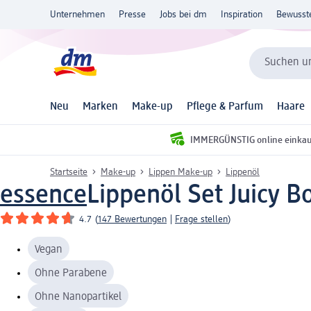
Unternehmen
Presse
Jobs bei dm
Inspiration
Bewusst
Suchen un
Neu
Marken
Make-up
Pflege & Parfum
Haare
IMMERGÜNSTIG online einka
Startseite
Make-up
Lippen Make-up
Lippenöl
essence
Lippenöl Set Juicy B
4.7
(
147 Bewertungen
|
Frage stellen
)
Vegan
Ohne Parabene
Ohne Nanopartikel