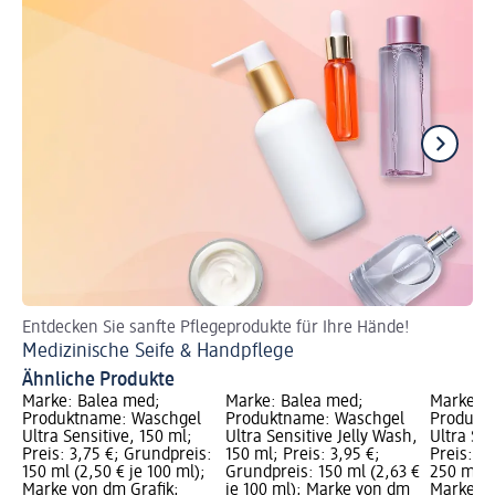
Entdecken Sie sanfte Pflegeprodukte für Ihre Hände!
En
Medizinische Seife & Handpflege
Me
Ähnliche Produkte
Marke: Balea med;
Marke: Balea med;
Marke: B
Produktname: Waschgel
Produktname: Waschgel
Produkt
Ultra Sensitive, 150 ml;
Ultra Sensitive Jelly Wash,
Ultra Sen
Preis: 3,75 €; Grundpreis:
150 ml; Preis: 3,95 €;
Preis: 2
150 ml (2,50 € je 100 ml);
Grundpreis: 150 ml (2,63 €
250 ml (0
Marke von dm Grafik;
je 100 ml); Marke von dm
Marke vo