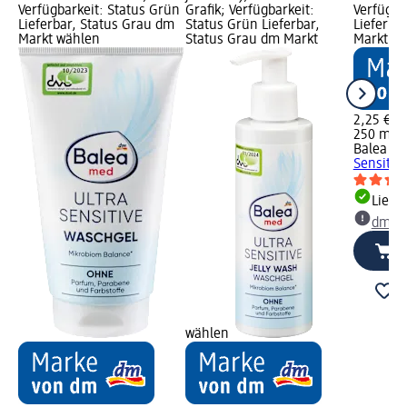
Verfügbarkeit: Status Grün
Grafik; Verfügbarkeit:
Verfügba
Lieferbar, Status Grau dm
Status Grün Lieferbar,
Lieferba
Markt wählen
Status Grau dm Markt
Markt w
2,25 €
250 ml (0
Balea m
Sensitiv
Liefe
dm Ma
wählen