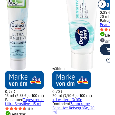
0,85 €
20 ml (4,
Balea
Pee
Beauty E
Liefe
dm Ma
wählen
0,95 €
0,70 €
15 ml (6,33 € je 100 ml)
20 ml (3,50 € je 100 ml)
Balea med
Tagescreme
+ 1 weitere Größe
Ultra Sensitive, 15 ml
Dontodent
Zahncreme
Sensitive Reisegröße, 20
(51)
ml
Lieferbar