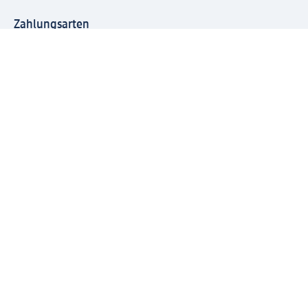
Zahlungsarten
Mit dm verbinden