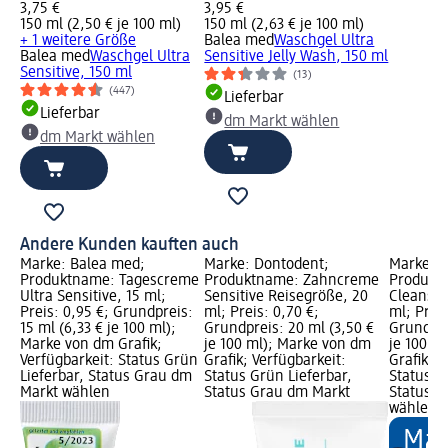
3,75 €
3,95 €
150 ml (2,50 € je 100 ml)
150 ml (2,63 € je 100 ml)
+ 1 weitere Größe
Balea med
Waschgel Ultra
Balea med
Waschgel Ultra
Sensitive Jelly Wash, 150 ml
Sensitive, 150 ml
(13)
(447)
Lieferbar
Lieferbar
dm Markt wählen
dm Markt wählen
Andere Kunden kauften auch
Marke: Balea med;
Marke: Dontodent;
Marke: B
Produktname: Tagescreme
Produktname: Zahncreme
Produkt
Ultra Sensitive, 15 ml;
Sensitive Reisegröße, 20
Cleanser
Preis: 0,95 €; Grundpreis:
ml; Preis: 0,70 €;
ml; Preis
15 ml (6,33 € je 100 ml);
Grundpreis: 20 ml (3,50 €
Grundpre
Marke von dm Grafik;
je 100 ml); Marke von dm
je 100 m
Verfügbarkeit: Status Grün
Grafik; Verfügbarkeit:
Grafik; V
Lieferbar, Status Grau dm
Status Grün Lieferbar,
Status G
Markt wählen
Status Grau dm Markt
Status G
wählen