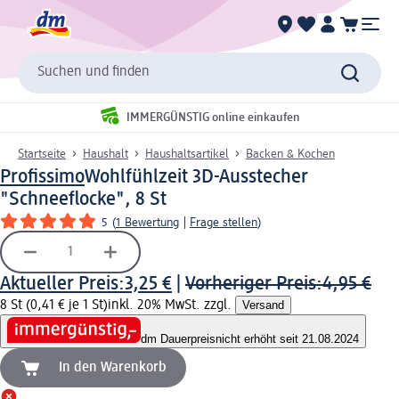
Suchen und finden
IMMERGÜNSTIG online einkaufen
Startseite
Haushalt
Haushaltsartikel
Backen & Kochen
Profissimo
Wohlfühlzeit 3D-Ausstecher
"Schneeflocke", 8 St
5
(
1 Bewertung
|
Frage stellen
)
Aktueller Preis:
3,25 €
|
Vorheriger Preis:
4,95 €
8 St (0,41 € je 1 St)
inkl. 20% MwSt. zzgl.
Versand
dm Dauerpreis
nicht erhöht seit 21.08.2024
In den Warenkorb