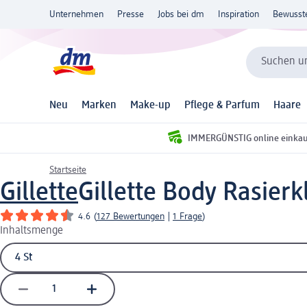
Unternehmen
Presse
Jobs bei dm
Inspiration
Bewusst
Suchen un
Neu
Marken
Make-up
Pflege & Parfum
Haare
IMMERGÜNSTIG online einka
Startseite
Gillette
Gillette Body Rasierk
4.6
(
127 Bewertungen
|
1 Frage
)
Inhaltsmenge