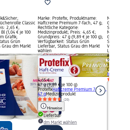
k&Sicher;
Marke: Protefix; Produktname:
Marke: COR
chenrolle Classic
Haftcreme Premium 7-fach, 47 g;
Gebissreini
eis: 2,65 €;
Rechtliche Kategorie:
St; Rechtlic
Bl (1,04 € je 100
Medizinprodukt; Preis: 4,65 €;
Medizinprod
dm Grafik;
Grundpreis: 47 g (9,89 € je 100 g);
Grundpreis: 
Status Grün
Verfügbarkeit: Status Grün
St); Gefahr
us Grau dm Markt
Lieferbar, Status Grau dm Markt
Verfügbarke
wählen
Lieferbar, 
wählen
9,45 €
108 St (8,75
COREGA
Geb
Intensiv, 10
4,65 €
47 g (9,89 € je 100 g)
Protefix
Haftcreme Premium 7-fach,
47 g
Medizinprodukt
(20)
Hinweise
Lieferbar
dm Markt wählen