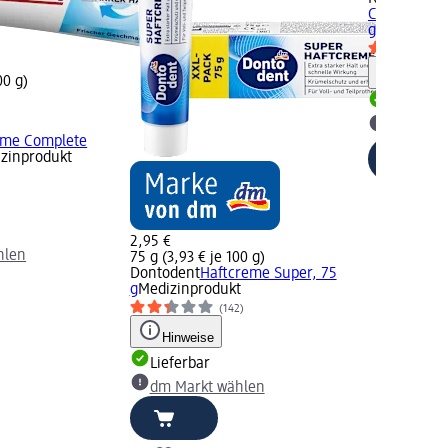
Complete G
g
Medizinpr
Hinweis
00 g)
Lieferbar
dm Mark
eme Complete
zinprodukt
2,95 €
hlen
75 g (3,93 € je 100 g)
Dontodent
Haftcreme Super, 75
g
Medizinprodukt
(142)
Hinweise
Lieferbar
dm Markt wählen