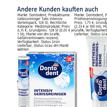
Andere Kunden kauften auch
uktname:
Marke: Dontodent; Produktname:
Marke: Dontodent; 
Rechtliche
Gebissreiniger Tabs Intensiv
Prothesenreinigung
t; Preis:
Vorteilspack, 128 St; Rechtliche
Preis: 1,75 €; Grund
(3,93 € je
Kategorie: Medizinprodukt; Preis:
(2,33 € je 100 ml); 
fik;
6,15 €; Grundpreis: 128 St (0,05 € je
Grafik; Verfügbarkei
ün
1 St); Marke von dm Grafik;
Lieferbar, Status G
dm Markt
Gefahrenhinweis reizend;
Verfügbarkeit: Status Grün
Lieferbar, Status Grau dm Markt
wählen