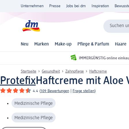
Unternehmen
Presse
Jobs bei dm
Inspiration
Bewusst
Suchen un
Neu
Marken
Make-up
Pflege & Parfum
Haare
IMMERGÜNSTIG online einka
Startseite
Gesundheit
Zahnpflege
Haftcreme
Protefix
Haftcreme mit Aloe V
4.4
(
109 Bewertungen
|
Frage stellen
)
Medizinische Pflege
Medizinische Pflege