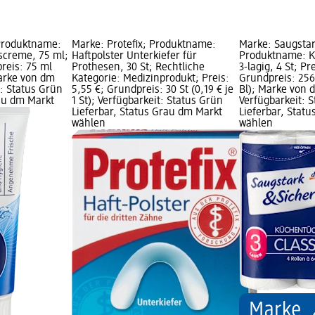
Produktname:
Marke: Protefix; Produktname:
Marke: Saugstar
screme, 75 ml;
Haftpolster Unterkiefer für
Produktname: Kü
preis: 75 ml
Prothesen, 30 St; Rechtliche
3-lagig, 4 St; Pr
Marke von dm
Kategorie: Medizinprodukt; Preis:
Grundpreis: 256 
t: Status Grün
5,55 €; Grundpreis: 30 St (0,19 € je
Bl); Marke von 
rau dm Markt
1 St); Verfügbarkeit: Status Grün
Verfügbarkeit: 
Lieferbar, Status Grau dm Markt
Lieferbar, Stat
wählen
wählen