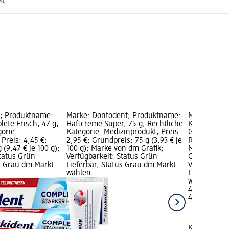
kt
t; Produktname:
Marke: Dontodent; Produktname:
Marke: Kuk
ete Frisch, 47 g;
Haftcreme Super, 75 g; Rechtliche
Kukident H
gorie:
Kategorie: Medizinprodukt; Preis:
Geschmacksn
Preis: 4,45 €;
2,95 €; Grundpreis: 75 g (3,93 € je
Rechtliche 
 (9,47 € je 100 g);
100 g); Marke von dm Grafik;
Medizinprod
Status Grün
Verfügbarkeit: Status Grün
Grundpreis: 
us Grau dm Markt
Lieferbar, Status Grau dm Markt
Verfügbarke
wählen
Lieferbar, 
wählen
4,45 €
47 g (9,47 €
Kukident
Ku