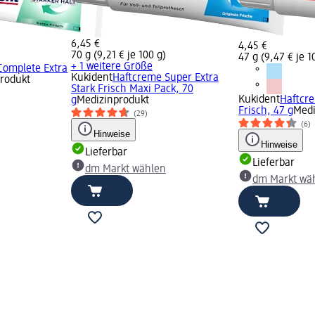
6,45 €
4,45 €
70 g (9,21 € je 100 g)
47 g (9,47 € je 1
+ 1 weitere Größe
Complete Extra
Kukident
Haftcreme Super Extra
rodukt
Stark Frisch Maxi Pack, 70
Kukident
Haftcr
g
Medizinprodukt
Frisch, 47 g
Medi
(29)
(6)
Hinweise
Hinweise
Lieferbar
Lieferbar
dm Markt wählen
dm Markt wä