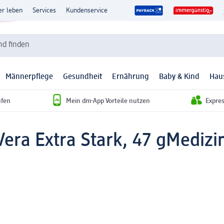
er leben
Services
Kundenservice
d finden
Männerpflege
Gesundheit
Ernährung
Baby & Kind
Hau
ufen
Mein dm-App Vorteile nutzen
Expre
era Extra Stark, 47 g
Medizi