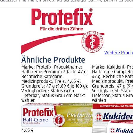
Queisser Pharma GmbH Co. KG Schleswiger Str. 74, 24941 Flensbu
Weitere Produ
Ähnliche Produkte
Marke: Protefix; Produktname:
Marke: Kukident; P
Haftcreme Premium 7-fach, 47 g;
Haftcreme Complete 
Rechtliche Kategorie:
47 g; Rechtliche Kat
Medizinprodukt; Preis: 4,65 €;
Medizinprodukt; Prei
Grundpreis: 47 g (9,89 € je 100 g);
Grundpreis: 47 g (9,4
Verfügbarkeit: Status Grün
Verfügbarkeit: Statu
Lieferbar, Status Grau dm Markt
Lieferbar, Status G
wählen
wählen
4,65 €