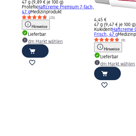
47 g (9,89 € je 100 g)
Protefix
Haftcreme Premium 7-fach,
47 g
Medizinprodukt
(20)
4,45 €
47 g (9,47 € je 100 g)
Hinweise
Kukident
Haftcreme 
Lieferbar
Frisch, 47 g
Medizinp
(8)
dm Markt wählen
Hinweise
Lieferbar
dm Markt wählen