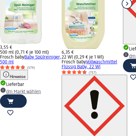
3,55 €
Lie
500 ml (0,71 € je 100 ml)
6,35 €
dm
Frosch baby
Baby Spülreiniger,
22 Wl (0,29 € je 1 Wl)
500 ml
Frosch baby
Vollwaschmittel
Flüssig Baby, 22 Wl
(379)
(757)
Hinweise
Lieferbar
dm Markt wählen