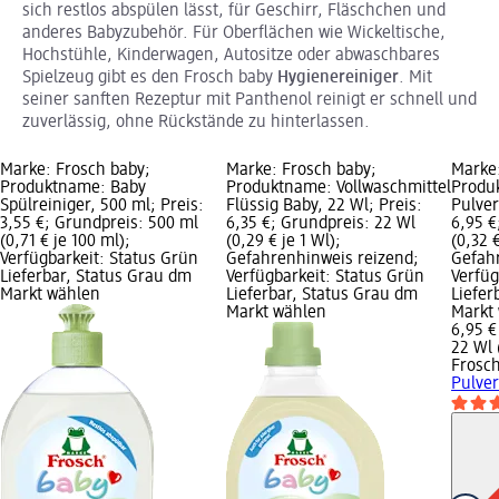
sich restlos abspülen lässt, für Geschirr, Fläschchen und
anderes Babyzubehör. Für Oberflächen wie Wickeltische,
Hochstühle, Kinderwagen, Autositze oder abwaschbares
Spielzeug gibt es den Frosch baby
Hygienereiniger
. Mit
seiner sanften Rezeptur mit Panthenol reinigt er schnell und
zuverlässig, ohne Rückstände zu hinterlassen.
Marke: Frosch baby;
Marke: Frosch baby;
Marke:
Produktname: Baby
Produktname: Vollwaschmittel
Produ
Spülreiniger, 500 ml; Preis:
Flüssig Baby, 22 Wl; Preis:
Pulver
3,55 €; Grundpreis: 500 ml
6,35 €; Grundpreis: 22 Wl
6,95 €
(0,71 € je 100 ml);
(0,29 € je 1 Wl);
(0,32 €
Verfügbarkeit: Status Grün
Gefahrenhinweis reizend;
Gefah
Lieferbar, Status Grau dm
Verfügbarkeit: Status Grün
Verfüg
Markt wählen
Lieferbar, Status Grau dm
Liefer
Markt wählen
Markt
6,95 €
22 Wl 
Frosc
Pulver