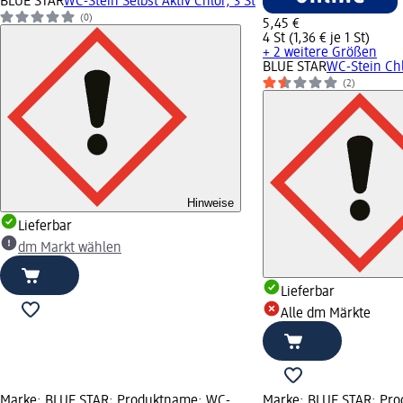
BLUE STAR
WC-Stein Selbst Aktiv Chlor, 3 St
(0)
5,45 €
4 St (1,36 € je 1 St)
+ 2 weitere Größen
BLUE STAR
WC-Stein Chl
(2)
Hinweise
Lieferbar
dm Markt wählen
Lieferbar
Alle dm Märkte
Marke: BLUE STAR; Produktname: WC-
Marke: BLUE STAR; Pro