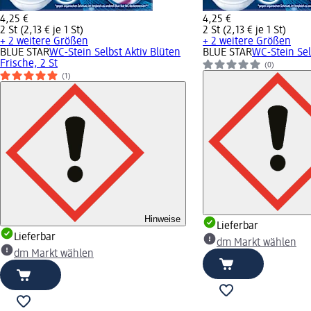
4,25 €
4,25 €
2 St (2,13 € je 1 St)
2 St (2,13 € je 1 St)
+ 2 weitere Größen
+ 2 weitere Größen
BLUE STAR
WC-Stein Selbst Aktiv Blüten
BLUE STAR
WC-Stein Selb
Frische, 2 St
(0)
(1)
Hinweise
Lieferbar
Lieferbar
dm Markt wählen
dm Markt wählen