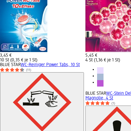
3,45 €
5,45 €
10 St (0,35 € je 1 St)
4 St (1,36 € je 1 St)
BLUE STAR
WC-Reiniger Power Tabs, 10 St
(11)
BLUE STAR
WC-Stein De
Magnolie, 4 St
(1)