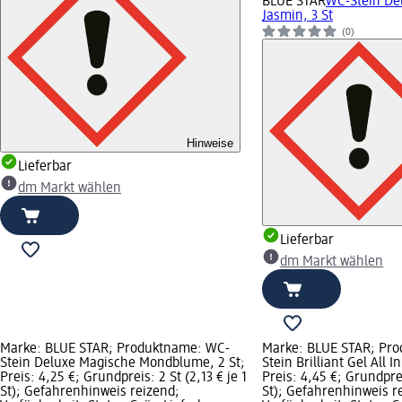
BLUE STAR
WC-Stein De
Jasmin, 3 St
(0)
Hinweise
Lieferbar
dm Markt wählen
Lieferbar
dm Markt wählen
Marke: BLUE STAR; Produktname: WC-
Marke: BLUE STAR; Pr
Stein Deluxe Magische Mondblume, 2 St;
Stein Brilliant Gel All I
Preis: 4,25 €; Grundpreis: 2 St (2,13 € je 1
Preis: 4,45 €; Grundprei
St); Gefahrenhinweis reizend;
St); Gefahrenhinweis r