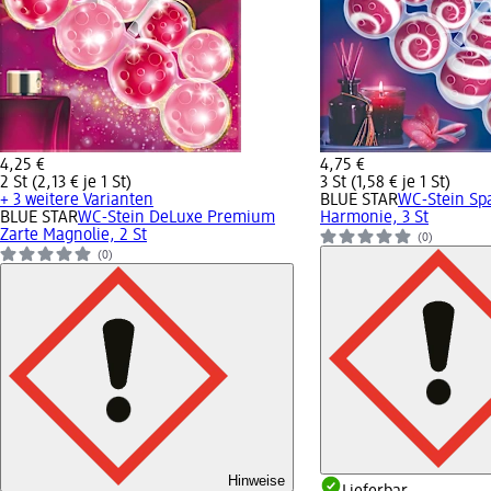
4,25 €
4,75 €
2 St (2,13 € je 1 St)
3 St (1,58 € je 1 St)
+ 3 weitere Varianten
BLUE STAR
WC-Stein S
BLUE STAR
WC-Stein DeLuxe Premium
Harmonie, 3 St
Zarte Magnolie, 2 St
(0)
(0)
Hinweise