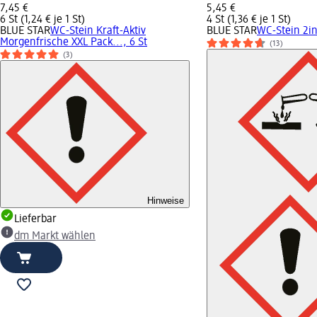
7,45 €
5,45 €
6 St (1,24 € je 1 St)
4 St (1,36 € je 1 St)
BLUE STAR
WC-Stein Kraft-Aktiv
BLUE STAR
WC-Stein 2in
Morgenfrische XXL Pack..., 6 St
(13)
(3)
Hinweise
Lieferbar
dm Markt wählen