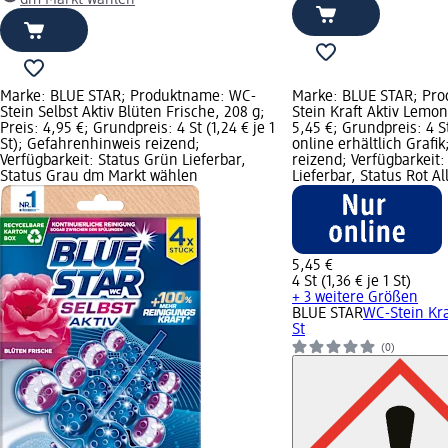
Marke: BLUE STAR; Produktname: WC-
Marke: BLUE STAR; Pr
Stein Selbst Aktiv Blüten Frische, 208 g;
Stein Kraft Aktiv Lemon,
Preis: 4,95 €; Grundpreis: 4 St (1,24 € je 1
5,45 €; Grundpreis: 4 St 
St); Gefahrenhinweis reizend;
online erhältlich Grafi
Verfügbarkeit: Status Grün Lieferbar,
reizend; Verfügbarkeit:
Status Grau dm Markt wählen
Lieferbar, Status Rot A
5,45 €
4 St (1,36 € je 1 St)
+ 3 weitere Größen
BLUE STAR
WC-Stein Kra
St
(0)