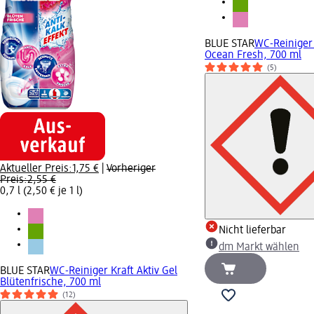
BLUE STAR
WC-Reiniger 
Ocean Fresh, 700 ml
(5)
Aktueller Preis:
1,75 €
|
Vorheriger
Preis:
2,55 €
0,7 l (2,50 € je 1 l)
Nicht lieferbar
dm Markt wählen
BLUE STAR
WC-Reiniger Kraft Aktiv Gel
Blütenfrische, 700 ml
(12)