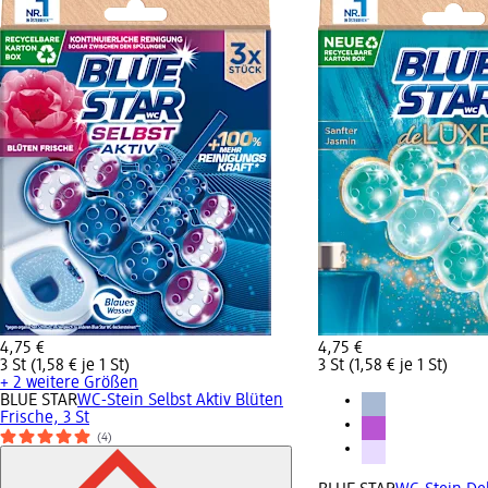
4,75 €
4,75 €
3 St (1,58 € je 1 St)
3 St (1,58 € je 1 St)
+ 2 weitere Größen
BLUE STAR
WC-Stein Selbst Aktiv Blüten
Frische, 3 St
(4)