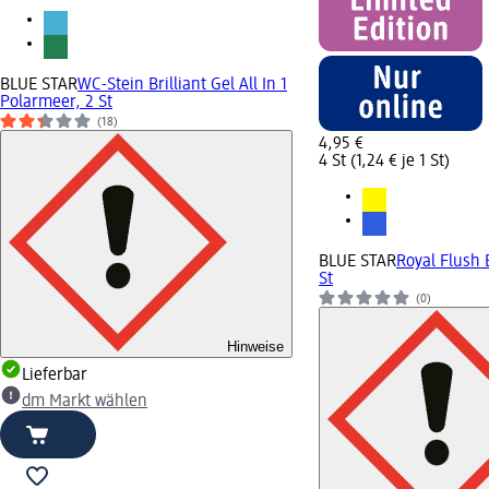
BLUE STAR
WC-Stein Brilliant Gel All In 1
Polarmeer, 2 St
(18)
4,95 €
4 St (1,24 € je 1 St)
BLUE STAR
Royal Flush 
St
(0)
Hinweise
Lieferbar
dm Markt wählen