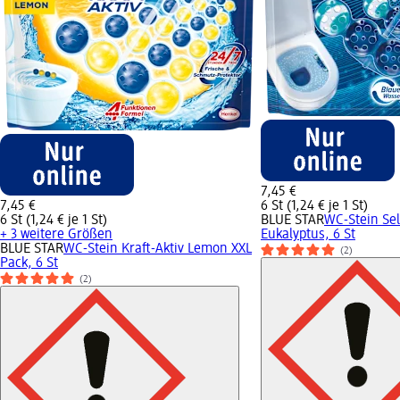
7,45 €
7,45 €
6 St (1,24 € je 1 St)
6 St (1,24 € je 1 St)
BLUE STAR
WC-Stein Sel
+ 3 weitere Größen
Eukalyptus, 6 St
BLUE STAR
WC-Stein Kraft-Aktiv Lemon XXL
(2)
Pack, 6 St
(2)