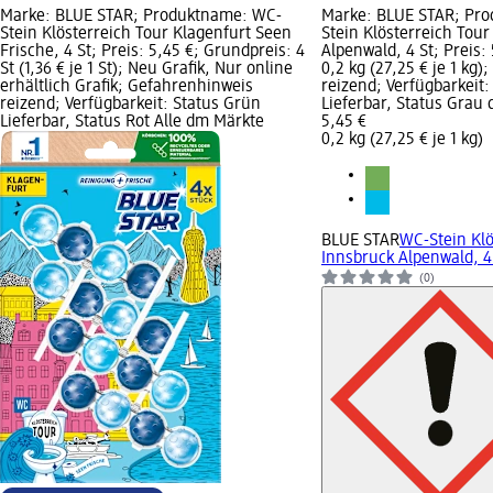
Marke: BLUE STAR; Produktname: WC-
Marke: BLUE STAR; Pr
Stein Klösterreich Tour Klagenfurt Seen
Stein Klösterreich Tour
Frische, 4 St; Preis: 5,45 €; Grundpreis: 4
Alpenwald, 4 St; Preis:
St (1,36 € je 1 St); Neu Grafik, Nur online
0,2 kg (27,25 € je 1 kg
erhältlich Grafik; Gefahrenhinweis
reizend; Verfügbarkeit:
reizend; Verfügbarkeit: Status Grün
Lieferbar, Status Grau
Lieferbar, Status Rot Alle dm Märkte
5,45 €
0,2 kg (27,25 € je 1 kg)
BLUE STAR
WC-Stein Klö
Innsbruck Alpenwald, 4
(0)