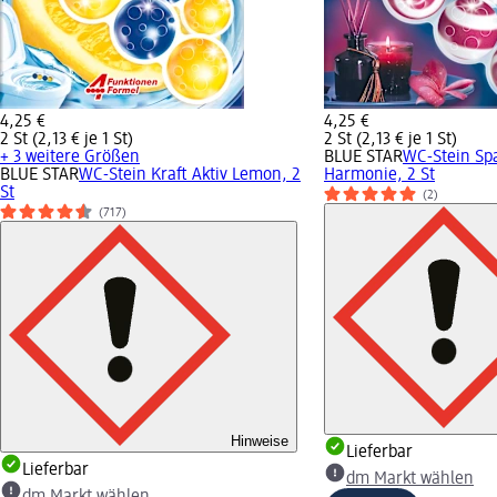
4,25 €
4,25 €
2 St (2,13 € je 1 St)
2 St (2,13 € je 1 St)
+ 3 weitere Größen
BLUE STAR
WC-Stein S
BLUE STAR
WC-Stein Kraft Aktiv Lemon, 2
Harmonie, 2 St
St
(2)
(717)
Hinweise
Lieferbar
Lieferbar
dm Markt wählen
dm Markt wählen