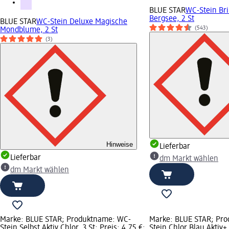
BLUE STAR
WC-Stein Bril
Bergsee, 2 St
BLUE STAR
WC-Stein Deluxe Magische
(543)
Mondblume, 2 St
(3)
Hinweise
Lieferbar
Lieferbar
dm Markt wählen
dm Markt wählen
Marke: BLUE STAR; Produktname: WC-
Marke: BLUE STAR; Pr
Stein Selbst Aktiv Chlor, 3 St; Preis: 4,75 €;
Stein Chlor Blau Aktiv+,