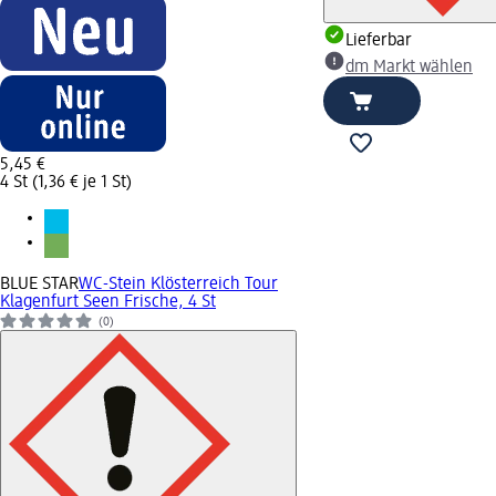
Lieferbar
dm Markt wählen
5,45 €
4 St (1,36 € je 1 St)
BLUE STAR
WC-Stein Klösterreich Tour
Klagenfurt Seen Frische, 4 St
(0)