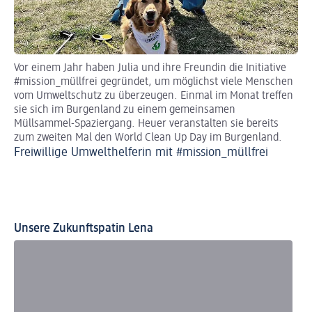
Vor einem Jahr haben Julia und ihre Freundin die Initiative
Eva
#mission_müllfrei gegründet, um möglichst viele Menschen
Re
vom Umweltschutz zu überzeugen. Einmal im Monat treffen
or
sie sich im Burgenland zu einem gemeinsamen
unt
Müllsammel-Spaziergang. Heuer veranstalten sie bereits
Kin
zum zweiten Mal den World Clean Up Day im Burgenland.
In
Freiwillige Umwelthelferin mit #mission_müllfrei
re
Fr
Unsere Zukunftspatin Lena