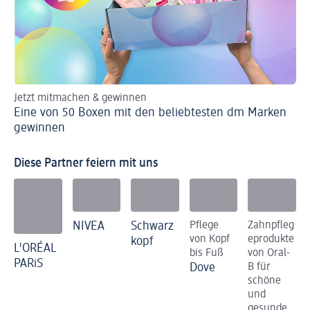
Jetzt mitmachen & gewinnen
Nur
Eine von 50 Boxen mit den beliebtesten dm Marken
Ju
gewinnen
Diese Partner feiern mit uns
NIVEA
Schwarz
Pflege
Zahnpfleg
von Kopf
eprodukte
kopf
L'ORÉAL
bis Fuß
von Oral-
PARiS
Dove
B für
schöne
und
gesunde