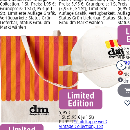
Collection, 1 St; Preis: 1,95 €;
Preis: 5,95 €; Grundpreis: 1 St
Preis:
Grundpreis: 1 St (1,95 € je 1
(5,95 € je 1 St); Limitierte
(6,95 €
St); Limitierte Auflage Grafik;
Auflage Grafik; Verfügbarkeit:
Auflag
Verfügbarkeit: Status Grün
Status Grün Lieferbar, Status
Status
Lieferbar, Status Grau dm
Grau dm Markt wählen
Statu
Markt wählen
6,95 €
1 St (6
PURS
Vintag
Nic
dm
5,95 €
1 St (5,95 € je 1 St)
PURSET
Schildkappe weiß
Vintage Collection, 1 St