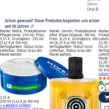
Zähne
Oral-B
Schon gewusst? Diese Produkte begleiten uns schon
seit 50 Jahren 🎉
Marke: NIVEA; Produktname:
Marke: Denim; Produktname:
Marke:
Pflegecreme, 250 ml; Preis:
After Shave Original, 100 ml;
Produ
3,55 €; Grundpreis: 250 ml
Preis: 8,25 €; Grundpreis: 100
Lotion
(1,42 € je 100 ml);
ml (8,25 € je 100 ml);
22,00 
Verfügbarkeit: Status Grün
Verfügbarkeit: Status Grün
(14,67
Lieferbar, Status Grau dm
Lieferbar, Status Grau dm
Verfüg
Markt wählen
Markt wählen
Liefer
Markt
22,00 
150 ml
Sir Ir
Lotion
Lie
dm
3,55 €
250 ml (1,42 € je 100 ml)
+ 4 weitere Größen