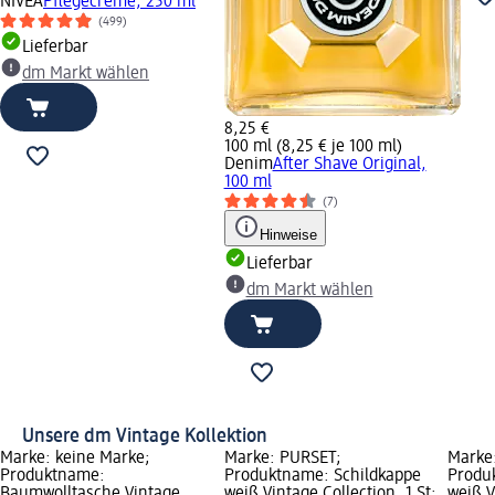
NIVEA
Pflegecreme, 250 ml
(499)
Lieferbar
dm Markt wählen
8,25 €
100 ml (8,25 € je 100 ml)
Denim
After Shave Original,
100 ml
(7)
Hinweise
Lieferbar
dm Markt wählen
Unsere dm Vintage Kollektion
Marke: keine Marke;
Marke: PURSET;
Marke
Produktname:
Produktname: Schildkappe
Produ
Baumwolltasche Vintage
weiß Vintage Collection, 1 St;
weiß V