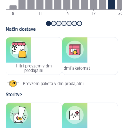
8
11
14
17
20
Način dostave
Hitri prevzem v dm
dmPaketomat
prodajalni
Prevzem paketa v dm prodajalni
Storitve