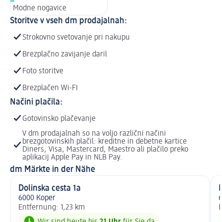
Modne nogavice
Storitve v vseh dm prodajalnah:
Strokovno svetovanje pri nakupu
Brezplačno zavijanje daril
Foto storitve
Brezplačen Wi-FI
Načini plačila:
Gotovinsko plačevanje
V dm prodajalnah so na voljo različni načini
brezgotovinskih plačil: kreditne in debetne kartice
Diners, Visa, Mastercard, Maestro ali plačilo preko
aplikacij Apple Pay in NLB Pay.
dm Märkte in der Nähe
Dolinska cesta 1a
6000 Koper
6
Entfernung: 1,23 km
E
Wir sind heute bis
21 Uhr
für Sie da