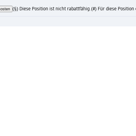
osten
(§) Diese Position ist nicht rabattfähig.
(#) Für diese Positio
te?
eren und Vorteile genießen
ress-Abholung nur mit registriertem Mein dm Konto
to mit vielen Vorteilen