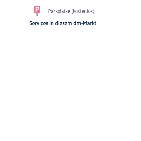
Parkplätze (kostenlos)
Services in diesem dm-Markt
Foto-Servi
Foto-Bedienservice
Selbstbedi
Passbild-Service
Teppichreiniger au