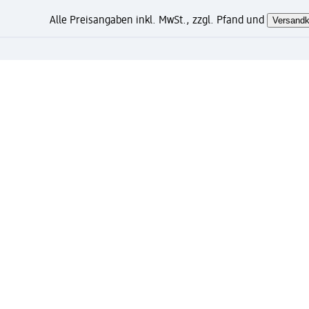
Alle Preisangaben inkl. MwSt., zzgl. Pfand und
Versandk
Wie gefällt Ihnen diese Sei
Mein dm Konto: jetzt registri
Kostenfreie Lieferung ab 49 Euro und gratis Exp
Verknüpfung von Mein dm Konto und PAYBACK Kon
Bestellungen schnell und einfach verwalten.