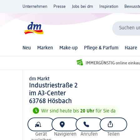
Unternehmen
Presse
Jobs bei dm
Inspiration
Bewusst
Suchen un
Neu
Marken
Make-up
Pflege & Parfum
Haare
IMMERGÜNSTIG online einka
dm Markt
d m Markt
Industriestraße 2
im A3-Center
6 3 7 6 8
63768
Hösbach
Wir sind heute bis
20 Uhr
für Sie da
Gerät
Navigieren
Anrufen
Teilen