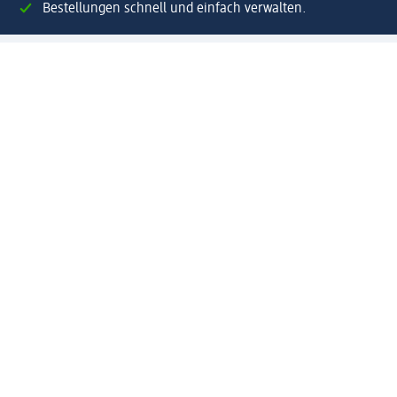
Bestellungen schnell und einfach verwalten.
Jetzt Mein dm Konto erstellen
Hilfe
Vorteile & Services
Kundenservice
Lieferung & Versand
Rückgabe & Umtausch
Unternehmen dm
Unternehmen
Verantwortung
Karriere
Presse
Anfahrt dm dialogicum
Anfahrt dm Verteilzentrum
Produktwelten
dm Welt