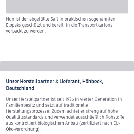
Nun ist der abgefüllte Saft in praktischen sogenannten
Jew
Elopaks geschützt und bereit, in die Transportkartons
Sc
verpackt zu werden.
An
un
Wu
wa
Unser Herstellpartner & Lieferant, Höhbeck,
Deutschland
Unser Herstellpartner ist seit 1936 in vierter Generation in
Familienbesitz und setzt auf traditionelle
Herstellungsprozesse. Zudem achtet er streng auf hohe
Qualitätsstandards und verwendet ausschließlich Rohstoffe
aus kontrolliert biologischem Anbau (zertifiziert nach EU-
Öko-Verordnung).