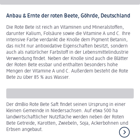
Anbau & Ernte der roten Beete, Göhrde, Deutschland
Die Rote Bete ist reich an Vitaminen und Mineralstoffen,
darunter Kalium, Folsäure sowie die Vitamine A und C. Ihre
intensive Farbe verdankt die Knolle dem Pigment Betanin,
das nicht nur antioxidative Eigenschaften besitzt, sondern
auch als natürlicher Farbstoff in der Lebensmittelindustrie
Verwendung findet. Neben der Knolle sind auch die Blätter
der Roten Bete essbar und enthalten besonders hohe
Mengen der Vitamine A und C. Außerdem besteht die Rote
Bete zu über 85 % aus Wasser.
Der dmBio Rote Bete Saft findet seinen Ursprung in einer
Di
kleinen Gemeinde in Niedersachsen. Auf etwa 500 ha
fro
landwirtschaftlicher Nutzfläche werden neben der Roten
Mo
Bete Getreide, Karotten, Zwiebeln, Soja, Ackerbohnen und
en
Erbsen angebaut.
Pf
au