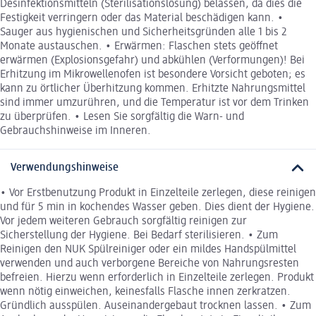
Desinfektionsmitteln (Sterilisationslösung) belassen, da dies die
Festigkeit verringern oder das Material beschädigen kann. •
Sauger aus hygienischen und Sicherheitsgründen alle 1 bis 2
Monate austauschen. • Erwärmen: Flaschen stets geöffnet
erwärmen (Explosionsgefahr) und abkühlen (Verformungen)! Bei
Erhitzung im Mikrowellenofen ist besondere Vorsicht geboten; es
kann zu örtlicher Überhitzung kommen. Erhitzte Nahrungsmittel
sind immer umzurühren, und die Temperatur ist vor dem Trinken
zu überprüfen. • Lesen Sie sorgfältig die Warn- und
Gebrauchshinweise im Inneren.
Verwendungshinweise
• Vor Erstbenutzung Produkt in Einzelteile zerlegen, diese reinigen
und für 5 min in kochendes Wasser geben. Dies dient der Hygiene.
Vor jedem weiteren Gebrauch sorgfältig reinigen zur
Sicherstellung der Hygiene. Bei Bedarf sterilisieren. • Zum
Reinigen den NUK Spülreiniger oder ein mildes Handspülmittel
verwenden und auch verborgene Bereiche von Nahrungsresten
befreien. Hierzu wenn erforderlich in Einzelteile zerlegen. Produkt
wenn nötig einweichen, keinesfalls Flasche innen zerkratzen.
Gründlich ausspülen. Auseinandergebaut trocknen lassen. • Zum