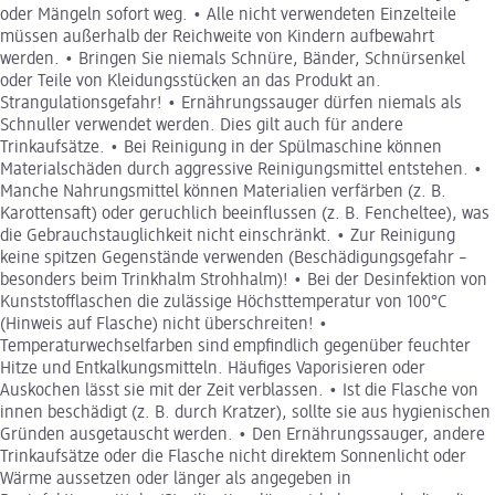
oder Mängeln sofort weg. • Alle nicht verwendeten Einzelteile
müssen außerhalb der Reichweite von Kindern aufbewahrt
werden. • Bringen Sie niemals Schnüre, Bänder, Schnürsenkel
oder Teile von Kleidungsstücken an das Produkt an.
Strangulationsgefahr! • Ernährungssauger dürfen niemals als
Schnuller verwendet werden. Dies gilt auch für andere
Trinkaufsätze. • Bei Reinigung in der Spülmaschine können
Materialschäden durch aggressive Reinigungsmittel entstehen. •
Manche Nahrungsmittel können Materialien verfärben (z. B.
Karottensaft) oder geruchlich beeinflussen (z. B. Fencheltee), was
die Gebrauchstauglichkeit nicht einschränkt. • Zur Reinigung
keine spitzen Gegenstände verwenden (Beschädigungsgefahr –
besonders beim Trinkhalm Strohhalm)! • Bei der Desinfektion von
Kunststofflaschen die zulässige Höchsttemperatur von 100°C
(Hinweis auf Flasche) nicht überschreiten! •
Temperaturwechselfarben sind empfindlich gegenüber feuchter
Hitze und Entkalkungsmitteln. Häufiges Vaporisieren oder
Auskochen lässt sie mit der Zeit verblassen. • Ist die Flasche von
innen beschädigt (z. B. durch Kratzer), sollte sie aus hygienischen
Gründen ausgetauscht werden. • Den Ernährungssauger, andere
Trinkaufsätze oder die Flasche nicht direktem Sonnenlicht oder
Wärme aussetzen oder länger als angegeben in