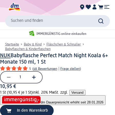
Suchen und finden
IMMERGÜNSTIG online einkaufen
Startseite
Baby & Kind
Fläschchen & Schnuller
Babyflaschen & Kinderflaschen
NUK
Babyflasche Perfect Match Night Koala 6+
Monate 150 ml, 1 St
5
(
48 Bewertungen
|
Frage stellen
)
10,95 €
1 St (10,95 € je 1 St)
inkl. 20% MwSt. zzgl.
Versand
dm Dauerpreis
nicht erhöht seit 28.01.2026
In den Warenkorb