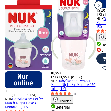
10,45 €
1 St (10,4
NUK
Baby
Match Ni
150..., 1 
Hinw
Liefe
Alle 
10,95 €
1 St (10,95 € je 1 St)
NUK
Babyflasche Perfect
Match Night 6+ Monate 150
ml..., 1 St
10,95 €
(48)
1 St (10,95 € je 1 St)
NUK
Babyflasche Perfect
Hinweise
Match Night Hase 6+
Monate..., 1 St
Lieferbar