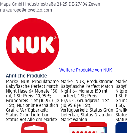
Mapa GmbH Industriestraße 21-25 DE-27404 Zeven
nukeurope@newellco.com
Weitere Produkte von NUK
Ähnliche Produkte
Marke: NUK; Produktname:
Marke: NUK; Produktname:
Marke: 
Babyflasche Perfect Match
Babyflasche Perfect Match
Babyflas
Night Hase 6+ Monate 150
Night 6+ Monate 150 ml
Nilpferd
ml, 1 St; Preis: 10,95 €;
sortiert, 1 St; Preis:
1 St; Pre
Grundpreis: 1 St (10,95 € je
10,95 €; Grundpreis: 1 St
Grundprei
1 St); Nur online erhältlich
(10,95 € je 1 St);
1 St); Nu
Grafik; Verfügbarkeit:
Verfügbarkeit: Status Grün
Grafik; V
Status Grün Lieferbar,
Lieferbar, Status Grau dm
Status G
Status Rot Alle dm Märkte
Markt wählen
Status R