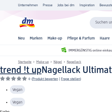
Unternehmen
Presse
Jobs bei dm
Inspiration
Bewusst
Suchen un
Neu
Marken
Make-up
Pflege & Parfum
Haare
IMMERGÜNSTIG online einka
Startseite
Make-up
Nägel
Nagellack
trend !t up
Nagellack Ultimat
0
(
Produkt bewerten
|
Frage stellen
)
Vegan
Vegan