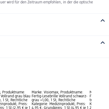
er wird für den Zeitraum empfohlen, in der die optische
x; Produktname:
Marke: Visiomax; Produktname:
Marke: Vis
e Vollrand grau blau
Fertig-Lesebrille Vollrand schwarz-
Fertig-Leseb
, 1 St; Rechtliche
grau +1,00, 1 St; Rechtliche
transparent 
inprodukt; Preis:
Kategorie: Medizinprodukt; Preis:
Kategorie: 
s: 1 St (2,95 € je 1
4,95 €; Grundpreis: 1 St (4,95 € je 1
2,95 €; Grun