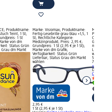
CE; Produktname:
Marke: Visiomax; Produktname:
Marke: Dov
uch Teint, 1 St;
Fertig-Lesebrille grau-blau +1,5, 1
Produktnam
rundpreis: 1 St
St; Rechtliche Kategorie:
Comfort 3in1
; Marke von dm
Medizinprodukt; Preis: 2,95 €;
Grundpreis:
rkeit: Status Grün
Grundpreis: 1 St (2,95 € je 1 St);
ml); Verfüg
us Grau dm Markt
Marke von dm Grafik;
Lieferbar, 
Verfügbarkeit: Status Grün
wählen
Lieferbar, Status Grau dm Markt
5,75 €
wählen
700 ml (0,82
+ 1 weitere
Dove MEN+
Clean Comfo
Lieferbar
dm Mark
2,95 €
1 St (2,95 € je 1 St)