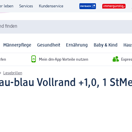
er leben
Services
Kundenservice
d finden
Männerpflege
Gesundheit
Ernährung
Baby & Kind
Hau
ufen
Mein dm-App Vorteile nutzen
Expre
Lesebrillen
au-blau Vollrand +1,0, 1 St
Me