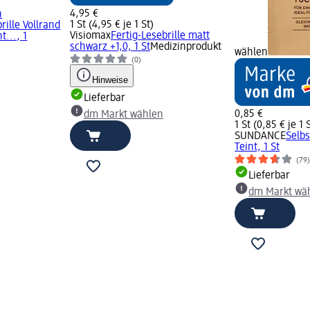
4,95 €
n
1 St (4,95 € je 1 St)
rille Vollrand
Visiomax
Fertig-Lesebrille matt
t..., 1
schwarz +1,0, 1 St
Medizinprodukt
wählen
(0)
Hinweise
Lieferbar
0,85 €
dm Markt wählen
1 St (0,85 € je 1 
SUNDANCE
Selb
Teint, 1 St
(79
Lieferbar
dm Markt wä