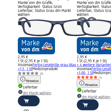
Marke von dm Grafik;
Marke von dm Grafik
Verfügbarkeit: Status Grün
Verfügbarkeit: Statu
Lieferbar, Status Grau dm Markt
Lieferbar, Status G
wählen
wählen
2,95 €
2,95 €
1 St (2,95 € je 1 St)
1 St (2,95 € je 1 St)
Visiomax
Fertig-Lesebrille grau-blau
+ 4 weitere Variante
+1,5, 1 St
Medizinprodukt
Visiomax
Fertig-Leseb
+1,00, 1 St
Medizinpr
(0)
(1)
Hinweise
Hinweise
Lieferbar
Lieferbar
dm Markt wählen
dm Markt wählen