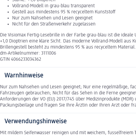
Stärke: +1,0 Dioptrien
Vollrand-Modell in grau-blau transparent
Gestell aus mindestens 95 % recyceltem Kunststoff
Nur zum Nahsehen und Lesen geeignet
Nicht für den Straßenverkehr zugelassen
Die Visiomax Fertig-Lesebrille in der Farbe grau-blau ist die idea
+1,0 Dioptrien eine klare Sicht. Das moderne Vollrand-Modell aus
Brillengestell besteht zu mindestens 95 % aus recyceltem Material.
dm-Artikelnummer: 3111006
GTIN 4066233034362
Warnhinweise
Nur zum Nahsehen und Lesen geeignet; Nur eine regelmäßige, fac
Fahrzeugen gebrauchen; Nicht für das Sehen in die Ferne geeignet
Anforderungen der VO (EU) 2017/745 über Medizinprodukte (MDR) un
Packungsbeilage und fragen Sie Ihre Ärztin oder Ihren Arzt oder fr
Verwendungshinweise
Mit mildem Seifenwasser reinigen und mit weichem, fusselfreiem 