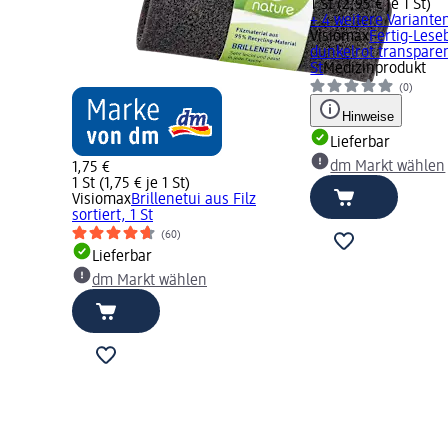
1 St (2,95 € je 1 St)
+ 4 weitere Variante
Visiomax
Fertig-Leseb
dunkelrot transparen
St
Medizinprodukt
(0)
Hinweise
Lieferbar
dm Markt wählen
1,75 €
1 St (1,75 € je 1 St)
Visiomax
Brillenetui aus Filz
sortiert, 1 St
(60)
Lieferbar
dm Markt wählen