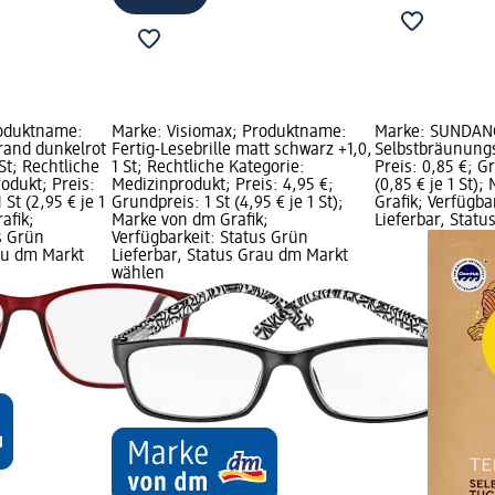
roduktname:
Marke: Visiomax; Produktname:
Marke: SUNDAN
lrand dunkelrot
Fertig-Lesebrille matt schwarz +1,0,
Selbstbräunungst
St; Rechtliche
1 St; Rechtliche Kategorie:
Preis: 0,85 €; G
odukt; Preis:
Medizinprodukt; Preis: 4,95 €;
(0,85 € je 1 St)
 St (2,95 € je 1
Grundpreis: 1 St (4,95 € je 1 St);
Grafik; Verfügba
afik;
Marke von dm Grafik;
Lieferbar, Stat
s Grün
Verfügbarkeit: Status Grün
rau dm Markt
Lieferbar, Status Grau dm Markt
wählen