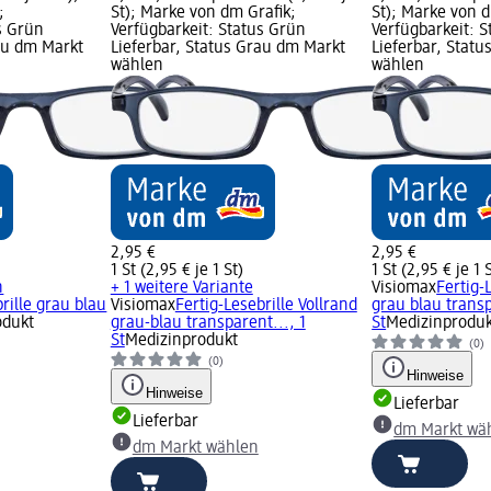
;
St); Marke von dm Grafik;
St); Marke von d
s Grün
Verfügbarkeit: Status Grün
Verfügbarkeit: 
rau dm Markt
Lieferbar, Status Grau dm Markt
Lieferbar, Stat
wählen
wählen
2,95 €
2,95 €
1 St (2,95 € je 1 St)
1 St (2,95 € je 1 
n
+ 1 weitere Variante
Visiomax
Fertig-
rille grau blau
Visiomax
Fertig-Lesebrille Vollrand
grau blau transp
odukt
grau-blau transparent..., 1
St
Medizinproduk
St
Medizinprodukt
(0)
(0)
Hinweise
Hinweise
Lieferbar
Lieferbar
dm Markt wä
dm Markt wählen