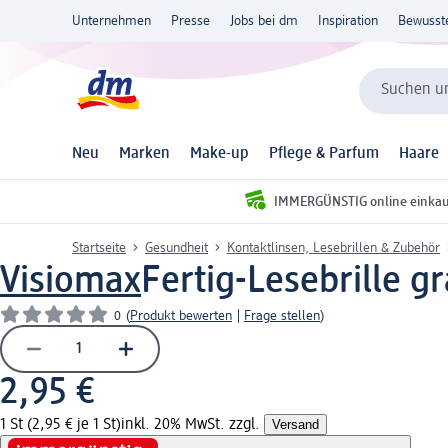
Unternehmen
Presse
Jobs bei dm
Inspiration
Bewusst
Suchen un
Neu
Marken
Make-up
Pflege & Parfum
Haare
IMMERGÜNSTIG online einka
Startseite
Gesundheit
Kontaktlinsen, Lesebrillen & Zubehör
Visiomax
Fertig-Lesebrille gr
0
(
Produkt bewerten
|
Frage stellen
)
2,95 €
1 St (2,95 € je 1 St)
inkl. 20% MwSt. zzgl.
Versand