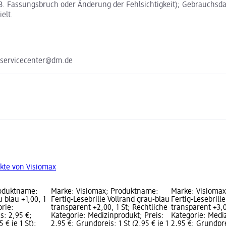
 Fassungsbruch oder Änderung der Fehlsichtigkeit); Gebrauchsdau
elt.
 servicecenter@dm.de
kte von Visiomax
roduktname:
Marke: Visiomax; Produktname:
Marke: Visioma
u blau +1,00, 1
Fertig-Lesebrille Vollrand grau-blau
Fertig-Lesebrill
orie:
transparent +2,00, 1 St; Rechtliche
transparent +3,0
s: 2,95 €;
Kategorie: Medizinprodukt; Preis:
Kategorie: Mediz
 € je 1 St);
2,95 €; Grundpreis: 1 St (2,95 € je 1
2,95 €; Grundprei