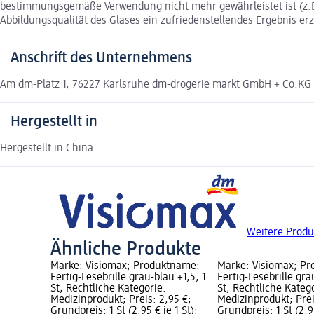
bestimmungsgemäße Verwendung nicht mehr gewährleistet ist (z.B.
Abbildungsqualität des Glases ein zufriedenstellendes Ergebnis erzi
Anschrift des Unternehmens
Am dm-Platz 1, 76227 Karlsruhe dm-drogerie markt GmbH + Co.KG
Hergestellt in
Hergestellt in China
Weitere Produ
Ähnliche Produkte
Marke: Visiomax; Produktname:
Marke: Visiomax; P
Fertig-Lesebrille grau-blau +1,5, 1
Fertig-Lesebrille gra
St; Rechtliche Kategorie:
St; Rechtliche Kateg
Medizinprodukt; Preis: 2,95 €;
Medizinprodukt; Prei
Grundpreis: 1 St (2,95 € je 1 St);
Grundpreis: 1 St (2,95