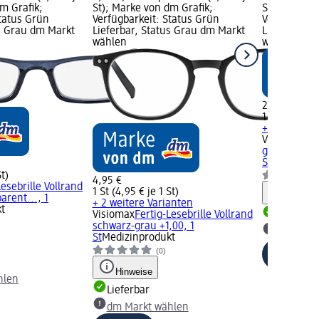
m Grafik;
St); Marke von dm Grafik;
St); Marke 
Status Grün
Verfügbarkeit: Status Grün
Verfügbarke
us Grau dm Markt
Lieferbar, Status Grau dm Markt
Lieferbar, 
wählen
wählen
2,95 €
1 St (2,95 € 
+ 1 weitere 
Visiomax
Fer
grau-blau tr
St
Medizinpr
St)
4,95 €
Lesebrille Vollrand
1 St (4,95 € je 1 St)
Hinweis
arent..., 1
+ 2 weitere Varianten
t
Visiomax
Fertig-Lesebrille Vollrand
Lieferbar
schwarz-grau +1,00, 1
dm Mark
St
Medizinprodukt
(0)
Hinweise
hlen
Lieferbar
dm Markt wählen