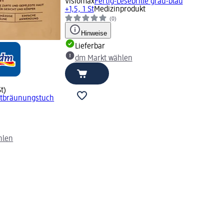
Visiomax
Fertig-Lesebrille grau-blau
+1,5, 1 St
Medizinprodukt
(0)
Hinweise
Lieferbar
dm Markt wählen
St)
stbräunungstuch
)
hlen