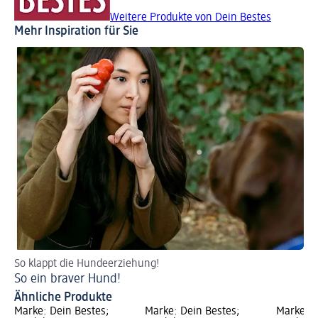
Weitere Produkte von Dein Bestes
Mehr Inspiration für Sie
So klappt die Hundeerziehung!
So
So ein braver Hund!
Hu
Ähnliche Produkte
Marke: Dein Bestes;
Marke: Dein Bestes;
Marke: D