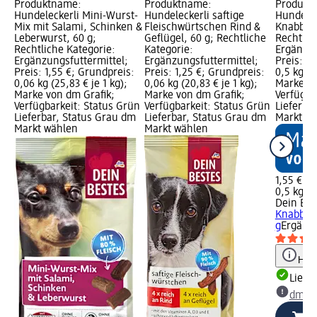
Produktname:
Produktname:
Produkt
Hundeleckerli Mini-Wurst-
Hundeleckerli saftige
Hundelec
Mix mit Salami, Schinken &
Fleischwürtschen Rind &
Knabberp
Leberwurst, 60 g;
Geflügel, 60 g; Rechtliche
Rechtlic
Rechtliche Kategorie:
Kategorie:
Ergänzun
Ergänzungsfuttermittel;
Ergänzungsfuttermittel;
Preis: 1,
Preis: 1,55 €; Grundpreis:
Preis: 1,25 €; Grundpreis:
0,5 kg (3,
0,06 kg (25,83 € je 1 kg);
0,06 kg (20,83 € je 1 kg);
Marke vo
Marke von dm Grafik;
Marke von dm Grafik;
Verfügba
Verfügbarkeit: Status Grün
Verfügbarkeit: Status Grün
Lieferba
Lieferbar, Status Grau dm
Lieferbar, Status Grau dm
Markt w
Markt wählen
Markt wählen
1,55 €
0,5 kg (3
Dein Bes
Knabberp
g
Ergänzu
Hinw
Liefe
dm Ma