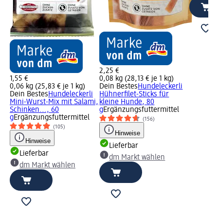
2,25 €
1,55 €
0,08 kg (28,13 € je 1 kg)
0,06 kg (25,83 € je 1 kg)
Dein Bestes
Hundeleckerli
Dein Bestes
Hundeleckerli
Hühnerfilet-Sticks für
Mini-Wurst-Mix mit Salami,
kleine Hunde, 80
Schinken..., 60
g
Ergänzungsfuttermittel
g
Ergänzungsfuttermittel
(156)
(105)
Hinweise
Hinweise
Lieferbar
Lieferbar
dm Markt wählen
dm Markt wählen