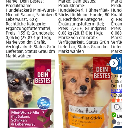
Marke: Dein Bestes;
Marke: Dein Bestes;
Marke: D
Produktname:
Produktname:
Produkt
Hundeleckerli Mini-Wurst-
Hundeleckerli Hühnerfilet-
Hundelec
Mix mit Salami, Schinken &
Sticks für kleine Hunde, 80
Knabber
Leberwurst, 60 g;
g; Rechtliche Kategorie:
g; Recht
Rechtliche Kategorie:
Ergänzungsfuttermittel;
Ergänzun
Ergänzungsfuttermittel;
Preis: 2,25 €; Grundpreis:
Preis: 1,
Preis: 1,55 €; Grundpreis:
0,08 kg (28,13 € je 1 kg);
0,088 kg 
0,06 kg (25,83 € je 1 kg);
Marke von dm Grafik;
Marke vo
Marke von dm Grafik;
Verfügbarkeit: Status Grün
Verfügba
Verfügbarkeit: Status Grün
Lieferbar, Status Grau dm
Lieferba
Lieferbar, Status Grau dm
Markt wählen
Markt w
Markt wählen
1,25 €
0,088 kg 
Dein Bes
Knabber
g
Ergänzu
Hinw
Liefe
dm Ma