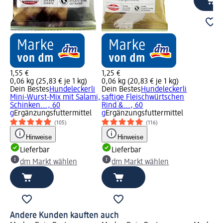
1,55 €
1,25 €
0,06 kg (25,83 € je 1 kg)
0,06 kg (20,83 € je 1 kg)
Dein Bestes
Hundeleckerli
Dein Bestes
Hundeleckerli
Mini-Wurst-Mix mit Salami,
saftige Fleischwürtschen
Schinken..., 60
Rind &..., 60
g
Ergänzungsfuttermittel
g
Ergänzungsfuttermittel
(105)
(116)
Hinweise
Hinweise
Lieferbar
Lieferbar
dm Markt wählen
dm Markt wählen
Andere Kunden kauften auch