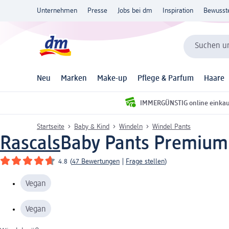
Unternehmen
Presse
Jobs bei dm
Inspiration
Bewusst
Suchen un
Neu
Marken
Make-up
Pflege & Parfum
Haare
IMMERGÜNSTIG online einka
Startseite
Baby & Kind
Windeln
Windel Pants
Rascals
Baby Pants Premium G
4.8
(
47 Bewertungen
|
Frage stellen
)
Vegan
Vegan