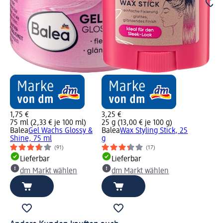
1,75 €
3,25 €
75 ml (2,33 € je 100 ml)
25 g (13,00 € je 100 g)
Balea
Gel Wachs Glossy &
Balea
Wax Styling Stick, 25
Shine, 75 ml
g
(91)
(17)
Lieferbar
Lieferbar
dm Markt wählen
dm Markt wählen