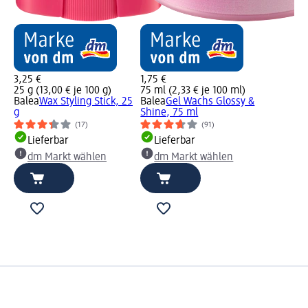
3,25 €
1,75 €
25 g (13,00 € je 100 g)
75 ml (2,33 € je 100 ml)
Balea
Wax Styling Stick, 25
Balea
Gel Wachs Glossy &
g
Shine, 75 ml
(17)
(91)
Lieferbar
Lieferbar
dm Markt wählen
dm Markt wählen