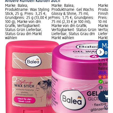
Andere Kunden kauften auch
Marke: Balea;
Marke: Balea;
Marke: B
Produktname: Wax Styling
Produktname: Gel Wachs
Produktn
Stick, 25 g; Preis: 3,25 €;
Glossy & Shine, 75 ml;
Finishing
Grundpreis: 25 g (13,00 € je
Preis: 1,75 €; Grundpreis:
Preis: 3
100 g); Marke von dm
75 ml (2,33 € je 100 ml);
10 ml (32
Grafik; Verfügbarkeit:
Marke von dm Grafik;
Marke vo
Status Grün Lieferbar,
Verfügbarkeit: Status Grün
Verfügba
Status Grau dm Markt
Lieferbar, Status Grau dm
Lieferba
wählen
Markt wählen
Markt w
3,25 €
10 ml (32
Balea
Sty
Stick, 10
Liefe
dm Ma