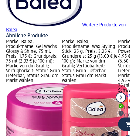
Weitere Produkte von
Balea
Ähnliche Produkte
Marke: Balea;
Marke: Balea;
Marke: S
Produktname: Gel Wachs
Produktname: Wax Styling
Produkt
Glossy & Shine, 75 ml;
Stick, 25 g; Preis: 3,25 €;
Power Sty
Preis: 1,75 €; Grundpreis:
Grundpreis: 25 g (13,00 € je
4,95 €; 
75 ml (2,33 € je 100 ml);
100 g); Marke von dm
(6,60 € j
Marke von dm Grafik;
Grafik; Verfügbarkeit:
Verfügba
Verfügbarkeit: Status Grün
Status Grün Lieferbar,
Lieferba
Lieferbar, Status Grau dm
Status Grau dm Markt
Markt w
Markt wählen
wählen
4,95 €
75 ml (6,
Schwarzk
Power St
Liefe
dm Ma