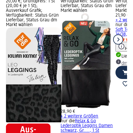
20,00 €; Grundpreis: 1 St
Verfügbarkeit: Status Grün
Verfügba
(20,00 € je 1 St);
Lieferbar, Status Grau dm
Lieferba
Ausverkauf Grafik;
Markt wählen
Markt w
Verfügbarkeit: Status Grün
21,90 €
Lieferbar, Status Grau dm
+ 2 weit
Markt wählen
nur die
R
Soft Tou
36/38, 1 
Hinw
Liefe
dm Ma
28,90 €
+ 2 weitere Größen
nur die
Relax & Go
Lederoptik Leggins Damen
schwarz, Gr...., 1 St