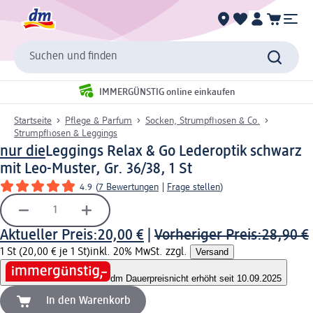
Suchen und finden
IMMERGÜNSTIG online einkaufen
Startseite
Pflege & Parfum
Socken, Strumpfhosen & Co.
Strumpfhosen & Leggings
nur die
Leggings Relax & Go Lederoptik schwarz
mit Leo-Muster, Gr. 36/38, 1 St
4.9
(
7 Bewertungen
|
Frage stellen
)
Aktueller Preis:
20,00 €
|
Vorheriger Preis:
28,90 €
1 St (20,00 € je 1 St)
inkl. 20% MwSt. zzgl.
Versand
dm Dauerpreis
nicht erhöht seit 10.09.2025
In den Warenkorb