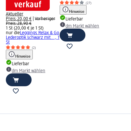
(27)
Hinweise
Aktueller
Preis:
20,00 €
|
Vorheriger
Lieferbar
Preis:
28,90 €
dm Markt wählen
1 St (20,00 € je 1 St)
nur die
Leggings Relax & Go
Lederoptik schwarz mit..., 1
St
(2)
Hinweise
Lieferbar
dm Markt wählen