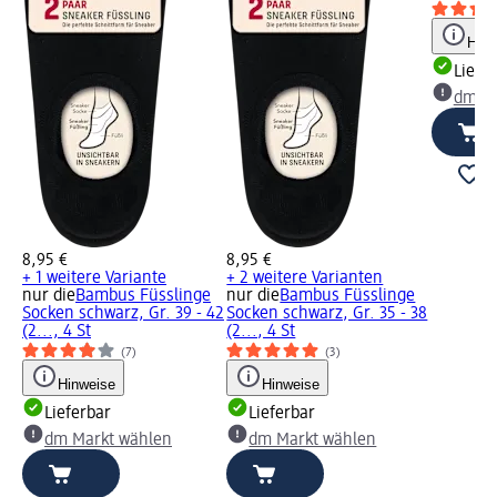
Hinw
Liefe
dm Ma
8,95 €
8,95 €
+ 1 weitere Variante
+ 2 weitere Varianten
nur die
Bambus Füsslinge
nur die
Bambus Füsslinge
Socken schwarz, Gr. 39 - 42
Socken schwarz, Gr. 35 - 38
(2..., 4 St
(2..., 4 St
(7)
(3)
Hinweise
Hinweise
Lieferbar
Lieferbar
dm Markt wählen
dm Markt wählen