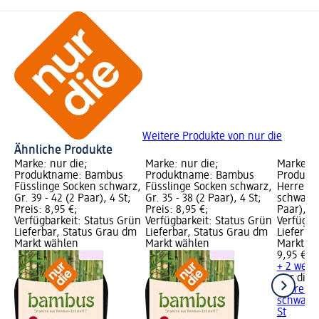
Weitere Produkte von nur die
Ähnliche Produkte
Marke: nur die;
Marke: nur die;
Marke: n
Produktname: Bambus
Produktname: Bambus
Produkt
Füsslinge Socken schwarz,
Füsslinge Socken schwarz,
Herrens
Gr. 39 - 42 (2 Paar), 4 St;
Gr. 35 - 38 (2 Paar), 4 St;
schwarz,
Preis: 8,95 €;
Preis: 8,95 €;
Paar), 4 
Verfügbarkeit: Status Grün
Verfügbarkeit: Status Grün
Verfügba
Lieferbar, Status Grau dm
Lieferbar, Status Grau dm
Lieferba
Markt wählen
Markt wählen
Markt w
9,95 €
+ 2 weit
nur die
B
Herrens
schwarz, 
St