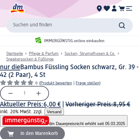
Suchen und finden
IMMERGÜNSTIG online einkaufen
Startseite
Pflege & Parfum
Socken, Strumpfhosen & Co.
Sneakersocken & Füßlinge
nur die
Bambus Füssling Socken schwarz, Gr. 39 -
42 (2 Paar), 4 St
0
(
Produkt bewerten
|
Frage stellen
)
Aktueller Preis:
6,00 €
|
Vorheriger Preis:
8,95 €
inkl. 20% MwSt. zzgl.
Versand
dm Dauerpreis
nicht erhöht seit 05.03.2025
In den Warenkorb