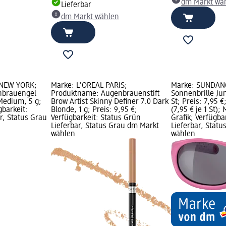
dm Markt wä
Lieferbar
dm Markt wählen
 NEW YORK;
Marke: L'ORÉAL PARiS;
Marke: SUNDAN
nbrauengel
Produktname: Augenbrauenstift
Sonnenbrille Jun
Medium, 5 g;
Brow Artist Skinny Definer 7.0 Dark
St; Preis: 7,95 €
gbarkeit:
Blonde, 1 g; Preis: 9,95 €;
(7,95 € je 1 St)
r, Status Grau
Verfügbarkeit: Status Grün
Grafik; Verfügba
Lieferbar, Status Grau dm Markt
Lieferbar, Stat
wählen
wählen