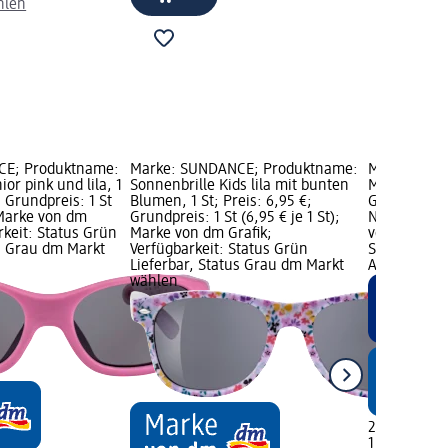
hlen
CE; Produktname:
Marke: SUNDANCE; Produktname:
Marke: Prof
ior pink und lila, 1
Sonnenbrille Kids lila mit bunten
Messer sorti
; Grundpreis: 1 St
Blumen, 1 St; Preis: 6,95 €;
Grundpreis: 
; Marke von dm
Grundpreis: 1 St (6,95 € je 1 St);
Nur online e
rkeit: Status Grün
Marke von dm Grafik;
von dm Graf
us Grau dm Markt
Verfügbarkeit: Status Grün
Status Grün 
Lieferbar, Status Grau dm Markt
Alle dm Mär
wählen
2,95 €
1 St (2,95 € 