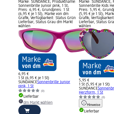
Marke: SUNDANCE; Produktname:
Marke: SUNDANCE; 
Sonnenbrille Junior pink, 1 St;
Sonnenbrille Kids He
Preis: 6,95 €; Grundpreis: 1 St
Preis: 5,95 €; Grundp
(6,95 € je 1 St); Marke von dm
(5,95 € je 1 St); Ma
Grafik; Verfügbarkeit: Status Grün
Grafik; Verfügbarkei
Lieferbar, Status Grau dm Markt
Lieferbar, Status G
wählen
wählen
6,95 €
1 St (6,95 € je 1 St)
5,95 €
SUNDANCE
Sonnenbrille Junior
1 St (5,95 € je 1 St)
pink, 1 St
SUNDANCE
Sonnenbri
(0)
Herzform, 1 St
Lieferbar
(0)
dm Markt wählen
Hinweise
Lieferbar