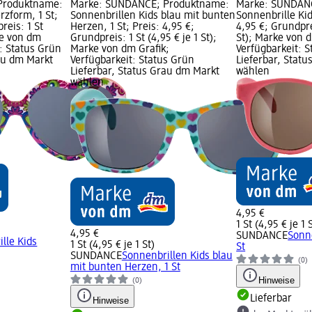
Produktname:
Marke: SUNDANCE; Produktname:
Marke: SUNDAN
rzform, 1 St;
Sonnenbrillen Kids blau mit bunten
Sonnenbrille Kids
reis: 1 St
Herzen, 1 St; Preis: 4,95 €;
4,95 €; Grundprei
rke von dm
Grundpreis: 1 St (4,95 € je 1 St);
St); Marke von d
t: Status Grün
Marke von dm Grafik;
Verfügbarkeit: 
rau dm Markt
Verfügbarkeit: Status Grün
Lieferbar, Stat
Lieferbar, Status Grau dm Markt
wählen
wählen
4,95 €
1 St (4,95 € je 1 
4,95 €
SUNDANCE
Sonne
lle Kids
1 St (4,95 € je 1 St)
St
SUNDANCE
Sonnenbrillen Kids blau
(0)
mit bunten Herzen, 1 St
Hinweise
(0)
Lieferbar
Hinweise