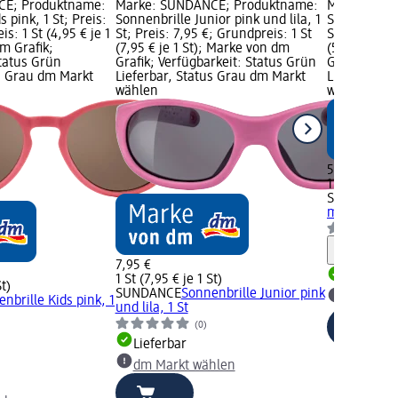
CE; Produktname:
Marke: SUNDANCE; Produktname:
Marke: SUN
 pink, 1 St; Preis:
Sonnenbrille Junior pink und lila, 1
Sonnenbrille
s: 1 St (4,95 € je 1
St; Preis: 7,95 €; Grundpreis: 1 St
St; Preis: 5
m Grafik;
(7,95 € je 1 St); Marke von dm
(5,95 € je 1
Status Grün
Grafik; Verfügbarkeit: Status Grün
Grafik; Verf
us Grau dm Markt
Lieferbar, Status Grau dm Markt
Lieferbar, 
wählen
wählen
5,95 €
1 St (5,95 € 
SUNDANCE
mit Glitzer, 
Hinweis
7,95 €
Lieferbar
1 St (7,95 € je 1 St)
St)
SUNDANCE
Sonnenbrille Junior pink
dm Mark
nbrille Kids pink, 1
und lila, 1 St
(0)
Lieferbar
dm Markt wählen