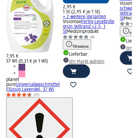
Visiomax
2,95 €
schwarz
1 St (2,95 € je 1 St)
Vollrand 
+ 2 weitere Varianten
St
Medizi
Visiomax
Fertig-Lesebrille
grün Vollrand +2,5, 1
St
Medizinprodukt
Hinw
(0)
Liefe
Hinweise
dm Ma
Lieferbar
7,95 €
37 Wl (0,21 € je 1 Wl)
dm Markt wählen
planet
pure
Universalwaschmittel
Flüssig Lavendel, 37 Wl
(17)