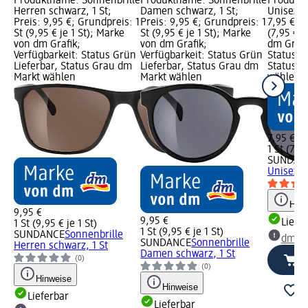
Produktname: Sonnenbrille
Produktname: Sonnenbrille
Produktn
Herren schwarz, 1 St;
Damen schwarz, 1 St;
Unisex sc
Preis: 9,95 €; Grundpreis: 1
Preis: 9,95 €; Grundpreis: 1
7,95 €; G
St (9,95 € je 1 St); Marke
St (9,95 € je 1 St); Marke
(7,95 € j
von dm Grafik;
von dm Grafik;
dm Grafi
Verfügbarkeit: Status Grün
Verfügbarkeit: Status Grün
Status G
Lieferbar, Status Grau dm
Lieferbar, Status Grau dm
Status G
Markt wählen
Markt wählen
wählen
7,95 €
1 St (7,95
SUNDAN
Unisex s
Hinw
9,95 €
9,95 €
Liefe
1 St (9,95 € je 1 St)
1 St (9,95 € je 1 St)
SUNDANCE
Sonnenbrille
dm Ma
SUNDANCE
Sonnenbrille
Herren schwarz, 1 St
Damen schwarz, 1 St
(0)
(0)
Hinweise
Hinweise
Lieferbar
Lieferbar