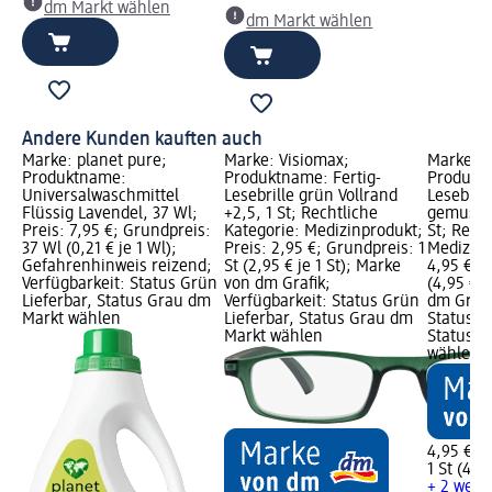
dm Markt wählen
dm Markt wählen
Andere Kunden kauften auch
Marke: planet pure;
Marke: Visiomax;
Marke: V
Produktname:
Produktname: Fertig-
Produktn
Universalwaschmittel
Lesebrille grün Vollrand
Lesebril
Flüssig Lavendel, 37 Wl;
+2,5, 1 St; Rechtliche
gemuster
Preis: 7,95 €; Grundpreis:
Kategorie: Medizinprodukt;
St; Rech
37 Wl (0,21 € je 1 Wl);
Preis: 2,95 €; Grundpreis: 1
Medizinp
Gefahrenhinweis reizend;
St (2,95 € je 1 St); Marke
4,95 €; G
Verfügbarkeit: Status Grün
von dm Grafik;
(4,95 € j
Lieferbar, Status Grau dm
Verfügbarkeit: Status Grün
dm Grafi
Markt wählen
Lieferbar, Status Grau dm
Status G
Markt wählen
Status G
wählen
4,95 €
1 St (4,95
+ 2 weit