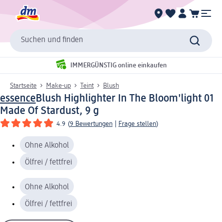
Suchen und finden
IMMERGÜNSTIG online einkaufen
Startseite
Make-up
Teint
Blush
essence
Blush Highlighter In The Bloom'light 01
Made Of Stardust, 9 g
4.9
(
9 Bewertungen
|
Frage stellen
)
Ohne Alkohol
Ölfrei / fettfrei
Ohne Alkohol
Ölfrei / fettfrei