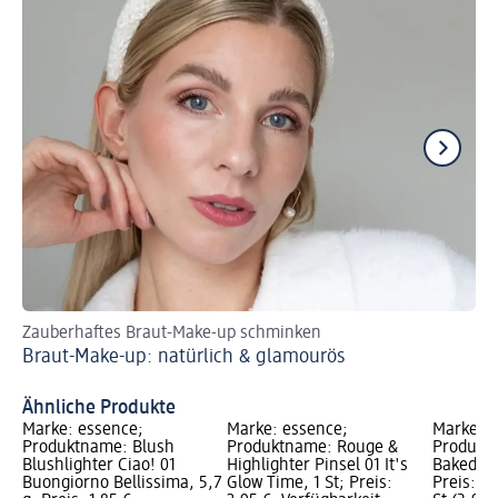
Zauberhaftes Braut-Make-up schminken
So
Braut-Make-up: natürlich & glamourös
Sc
Ähnliche Produkte
Marke: essence;
Marke: essence;
Marke: e
Produktname: Blush
Produktname: Rouge &
Produktn
Blushlighter Ciao! 01
Highlighter Pinsel 01 It's
Baked 10
Buongiorno Bellissima, 5,7
Glow Time, 1 St; Preis:
Preis: 2,