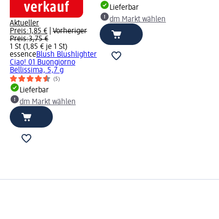
Lieferbar
dm Markt wählen
Aktueller
Preis:
1,85 €
|
Vorheriger
Preis:
3,75 €
1 St (1,85 € je 1 St)
essence
Blush Blushlighter
Ciao! 01 Buongiorno
Bellissima, 5,7 g
(5)
Lieferbar
dm Markt wählen