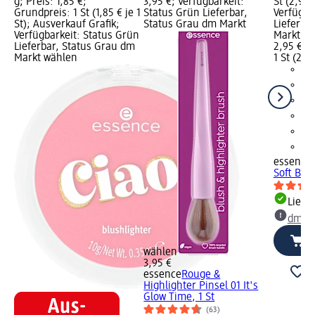
g; Preis: 1,85 €;
3,95 €; Verfügbarkeit:
St (2,95 €
Grundpreis: 1 St (1,85 € je 1
Status Grün Lieferbar,
Verfügba
St); Ausverkauf Grafik;
Status Grau dm Markt
Lieferba
Verfügbarkeit: Status Grün
Markt w
Lieferbar, Status Grau dm
2,95 €
Markt wählen
1 St (2,95
essence
Soft Blo
Liefe
dm Ma
wählen
3,95 €
essence
Rouge &
Highlighter Pinsel 01 It's
Glow Time, 1 St
(63)