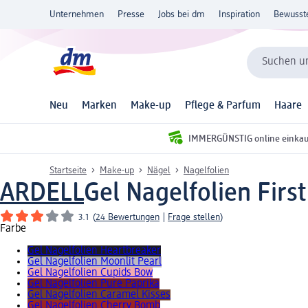
Unternehmen
Presse
Jobs bei dm
Inspiration
Bewusst
Suchen un
Neu
Marken
Make-up
Pflege & Parfum
Haare
IMMERGÜNSTIG online einka
Startseite
Make-up
Nägel
Nagelfolien
ARDELL
Gel Nagelfolien First
3.1
(
24 Bewertungen
|
Frage stellen
)
Farbe
Gel Nagelfolien Heartbreaker
Gel Nagelfolien Moonlit Pearl
Gel Nagelfolien Cupids Bow
Gel Nagelfolien Pure Paprika
Gel Nagelfolien Caramel Kisses
Gel Nagelfolien Cherry Bomb