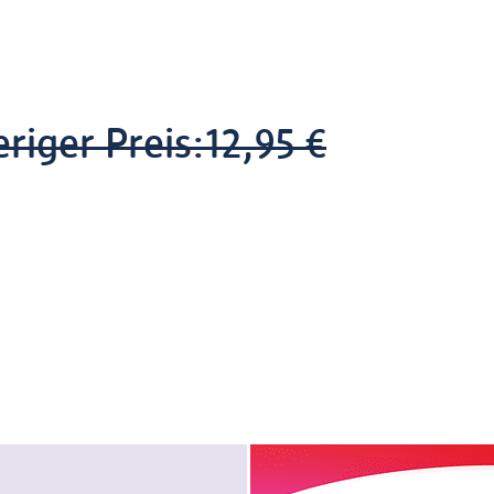
riger Preis:
12,95 €