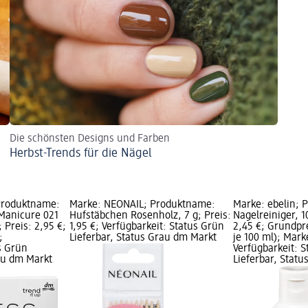
Die schönsten Designs und Farben
Herbst-Trends für die Nägel
 Produktname:
Marke: NÉONAIL; Produktname:
Marke: ebelin; 
Manicure 021
Hufstäbchen Rosenholz, 7 g; Preis:
Nagelreiniger, 1
 Preis: 2,95 €;
1,95 €; Verfügbarkeit: Status Grün
2,45 €; Grundpre
;
Lieferbar, Status Grau dm Markt
je 100 ml); Mark
s Grün
Verfügbarkeit: 
rau dm Markt
Lieferbar, Stat