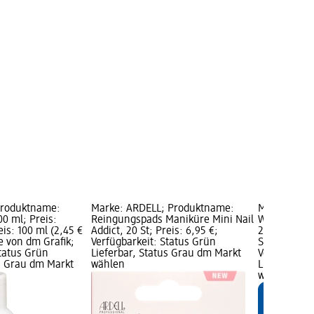
Produktname:
Marke: ARDELL; Produktname:
Marke: bab
00 ml; Preis:
Reingungspads Maniküre Mini Nail
Weithalstrin
is: 100 ml (2,45 €
Addict, 20 St; Preis: 6,95 €;
2,25 €; Grun
e von dm Grafik;
Verfügbarkeit: Status Grün
St); Marke 
Status Grün
Lieferbar, Status Grau dm Markt
Verfügbarke
us Grau dm Markt
wählen
Lieferbar, 
wählen