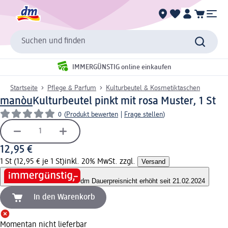
Suchen und finden
IMMERGÜNSTIG online einkaufen
Startseite
Pflege & Parfum
Kulturbeutel & Kosmetiktaschen
manòu
Kulturbeutel pinkt mit rosa Muster, 1 St
0
(
Produkt bewerten
|
Frage stellen
)
12,95 €
1 St (12,95 € je 1 St)
inkl. 20% MwSt. zzgl.
Versand
dm Dauerpreis
nicht erhöht seit 21.02.2024
In den Warenkorb
Momentan nicht lieferbar