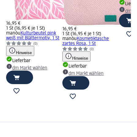
Liefe
dm Ma
16,95 €
1 St (16,95 € je 1 St)
16,95 €
manòu
Kulturbeutel pink
1 St (16,95 € je 1 St)
weiß mit Blättermotiv, 1 St
manòu
Kosmetiktasche
zartes Rosa, 1 St
(0)
(0)
Hinweise
Hinweise
Lieferbar
Lieferbar
dm Markt wählen
dm Markt wählen