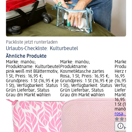
Packliste jetzt runterladen
En
Urlaubs-Checkliste: Kulturbeutel
Ko
Ähnliche Produkte
Marke: manòu;
Marke: manòu;
Marke: 
Produktname: Kulturbeutel
Produktname:
Produktn
pink weiß mit Blättermotiv,
Kosmetiktasche zartes
Herz rosa
1 St; Preis: 16,95 €;
Rosa, 1 St; Preis: 16,95 €;
16,95 €; 
Grundpreis: 1 St (16,95 € je
Grundpreis: 1 St (16,95 € je
(16,95 € j
1 St); Verfügbarkeit: Status
1 St); Verfügbarkeit: Status
Verfügba
Grün Lieferbar, Status
Grün Lieferbar, Status
Lieferba
Grau dm Markt wählen
Grau dm Markt wählen
Markt w
16,95 €
1 St (16,9
manòu
K
rosa, 1 S
Hinw