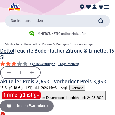
Suchen und finden
IMMERGÜNSTIG online einkaufen
Startseite
Haushalt
Putzen & Reinigen
Bodenreiniger
Dettol
Feuchte Bodentücher Zitrone & Limette, 15
St
3
(
2 Bewertungen
|
Frage stellen
)
Aktueller Preis:
2,65 €
|
Vorheriger Preis:
3,95 €
15 St (0,18 € je 1 St)
inkl. 20% MwSt. zzgl.
Versand
dm Dauerpreis
nicht erhöht seit 24.08.2022
In den Warenkorb