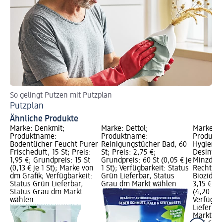
So gelingt Putzen mit Putzplan
Pr
Putzplan
Ho
Ähnliche Produkte
Marke: Denkmit;
Marke: Dettol;
Marke: D
Produktname:
Produktname:
Produkt
Bodentücher Feucht Purer
Reinigungstücher Bad, 60
Hygiener
Frischeduft, 15 St; Preis:
St; Preis: 2,75 €;
Desinfek
1,95 €; Grundpreis: 15 St
Grundpreis: 60 St (0,05 € je
Minzduft
(0,13 € je 1 St); Marke von
1 St); Verfügbarkeit: Status
Rechtlic
dm Grafik; Verfügbarkeit:
Grün Lieferbar, Status
Biozidpr
Status Grün Lieferbar,
Grau dm Markt wählen
3,15 €; G
Status Grau dm Markt
(4,20 € je
wählen
Verfügba
Lieferba
Markt w