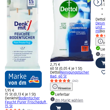
3,15 €
0,75 l (4,
Dettol
Hy
Desinfek
und..., 
ml
Biozid
Hinw
Liefe
dm Ma
2,75 €
60 St (0,05 € je 1 St)
Dettol
Reinigungstücher
Bad, 60 St
(262)
Hinweise
1,95 €
15 St (0,13 € je 1 St)
Lieferbar
Denkmit
Bodentücher
dm Markt wählen
Feucht Purer Frischeduft,
15 St