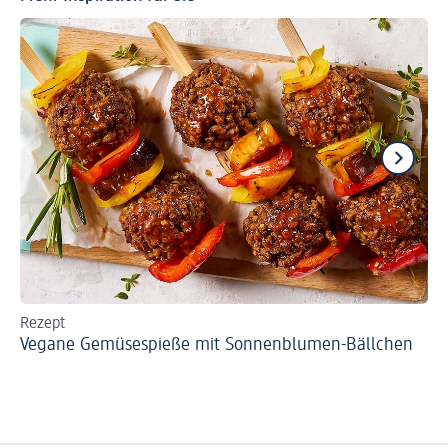
Rezept
So
Vegane Gemüsespieße mit Sonnenblumen-Bällchen
Pa