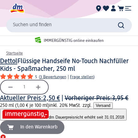
Suchen und finden
IMMERGÜNSTIG online einkaufen
Startseite
Dettol
Flüssige Handseife No-Touch Nachfüller
Kids - Spaßmacher, 250 ml
5
(
3 Bewertungen
|
Frage stellen
)
Aktueller Preis:
2,50 €
|
Vorheriger Preis:
3,95 €
250 ml (1,00 € je 100 ml)
inkl. 20% MwSt. zzgl.
Versand
dm Dauerpreis
nicht erhöht seit 31.01.2018
In den Warenkorb