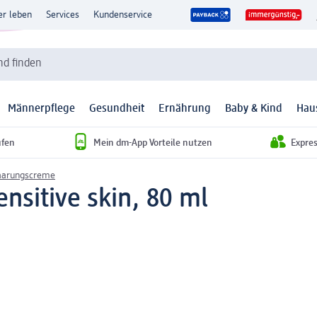
er leben
Services
Kundenservice
d finden
Männerpflege
Gesundheit
Ernährung
Baby & Kind
Hau
ufen
Mein dm-App Vorteile nutzen
Expre
aarungscreme
sitive skin, 80 ml