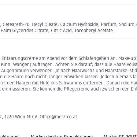
ea, Ceteareth-20, Decyl Oleate, Calcium Hydroxide, Parfum, Sodium
alm Glycerides Citrate, Citric Acid, Tocopheryl Acetate.
ts Entaarungscreme am Abend vor dem Schlafengehen an. Make-up 
 Kinn, Wangen) auftragen. Achten Sie darauf, dass alle Haare volls
 Augenbrauen verwenden. Je nach Haarwuchs und Haarstärke ist die 
die Haare noch nicht, länger einwirken lassen. Jedoch niemals län
 samt den Haaren mit Hilfe des Schwamms entfernen. Danach die H
ft einmassieren. Sie können die Pflegecreme auch zwischen den En
2, 1220 Wien MLCA_Office@merz.co.at