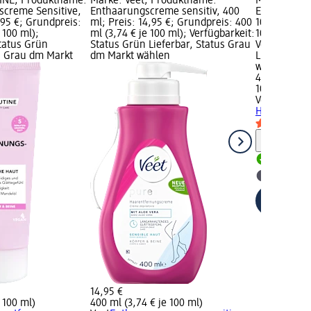
INE; Produktname:
Marke: Veet; Produktname:
Marke: Vee
screme Sensitive,
Enthaarungscreme sensitiv, 400
Enthaarung
,95 €; Grundpreis:
ml; Preis: 14,95 €; Grundpreis: 400
100 ml; Prei
 100 ml);
ml (3,74 € je 100 ml); Verfügbarkeit:
100 ml (4,65
Status Grün
Status Grün Lieferbar, Status Grau
Verfügbarke
us Grau dm Markt
dm Markt wählen
Lieferbar, 
wählen
4,65 €
100 ml (4,65
Veet
Enthaa
Haut, 100 m
Hinweis
Lieferbar
dm Mark
14,95 €
 100 ml)
400 ml (3,74 € je 100 ml)