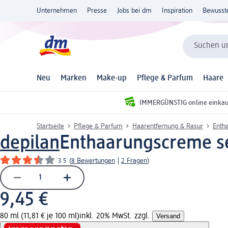
Unternehmen
Presse
Jobs bei dm
Inspiration
Bewusst
Suchen un
Neu
Marken
Make-up
Pflege & Parfum
Haare
IMMERGÜNSTIG online einka
Startseite
Pflege & Parfum
Haarentfernung & Rasur
Enth
depilan
Enthaarungscreme sen
3.5
(
8 Bewertungen
|
2 Fragen
)
9,45 €
80 ml (11,81 € je 100 ml)
inkl. 20% MwSt. zzgl.
Versand