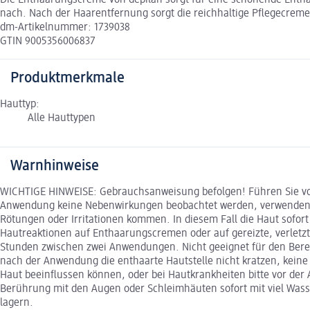
Die Enthaarungscreme von depilan sorgt für eine schonende Enthaa
nach. Nach der Haarentfernung sorgt die reichhaltige Pflegecrem
dm-Artikelnummer: 1739038
GTIN 9005356006837
Produktmerkmale
Hauttyp:
Alle Hauttypen
Warnhinweise
WICHTIGE HINWEISE: Gebrauchsanweisung befolgen! Führen Sie vor
Anwendung keine Nebenwirkungen beobachtet werden, verwenden Sie
Rötungen oder Irritationen kommen. In diesem Fall die Haut sofo
Hautreaktionen auf Enthaarungscremen oder auf gereizte, verlet
Stunden zwischen zwei Anwendungen. Nicht geeignet für den Berei
nach der Anwendung die enthaarte Hautstelle nicht kratzen, kei
Haut beeinflussen können, oder bei Hautkrankheiten bitte vor der
Berührung mit den Augen oder Schleimhäuten sofort mit viel Wass
lagern.