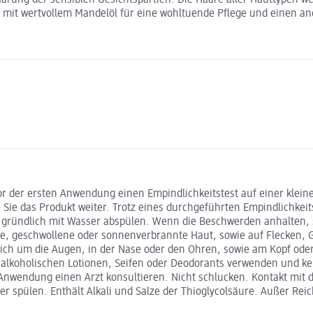
rung der sensiblen Gesichtspartien. Die Haare aller Hauttypen we
e mit wertvollem Mandelöl für eine wohltuende Pflege und einen a
 der ersten Anwendung einen Empindlichkeitstest auf einer klein
 das Produkt weiter. Trotz eines durchgeführten Empindlichkeitst
rt gründlich mit Wasser abspülen. Wenn die Beschwerden anhalten,
zte, geschwollene oder sonnenverbrannte Haut, sowie auf Flecken
ch um die Augen, in der Nase oder den Ohren, sowie am Kopf oder 
ne alkoholischen Lotionen, Seifen oder Deodorants verwenden und
 Anwendung einen Arzt konsultieren. Nicht schlucken. Kontakt mit
er spülen. Enthält Alkali und Salze der Thioglycolsäure. Außer R