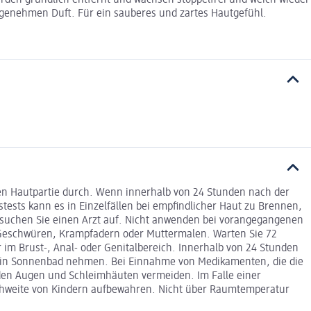
rden gründlich entfernt und wachsen stoppelfrei und weich wieder
ngenehmen Duft. Für ein sauberes und zartes Hautgefühl.
en Hautpartie durch. Wenn innerhalb von 24 Stunden nach der
ests kann es in Einzelfällen bei empfindlicher Haut zu Brennen,
 suchen Sie einen Arzt auf. Nicht anwenden bei vorangegangenen
, Geschwüren, Krampfadern oder Muttermalen. Warten Sie 72
im Brust-, Anal- oder Genitalbereich. Innerhalb von 24 Stunden
 kein Sonnenbad nehmen. Bei Einnahme von Medikamenten, die die
 den Augen und Schleimhäuten vermeiden. Im Falle einer
eichweite von Kindern aufbewahren. Nicht über Raumtemperatur