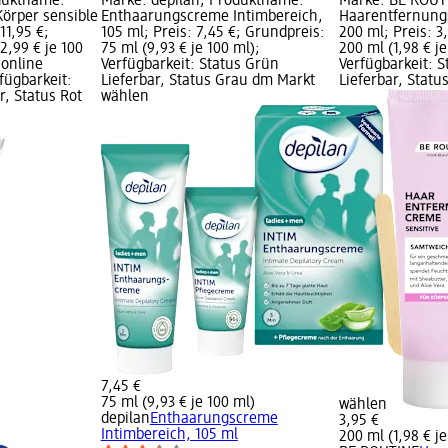
oduktname:
Marke: depilan; Produktname:
Marke: BE ROUT
örper sensible
Enthaarungscreme Intimbereich,
Haarentfernung
11,95 €;
105 ml; Preis: 7,45 €; Grundpreis:
200 ml; Preis: 3
2,99 € je 100
75 ml (9,93 € je 100 ml);
200 ml (1,98 € je
 online
Verfügbarkeit: Status Grün
Verfügbarkeit: 
rfügbarkeit:
Lieferbar, Status Grau dm Markt
Lieferbar, Stat
r, Status Rot
wählen
7,45 €
75 ml (9,93 € je 100 ml)
wählen
depilan
Enthaarungscreme
3,95 €
Intimbereich, 105 ml
200 ml (1,98 € je