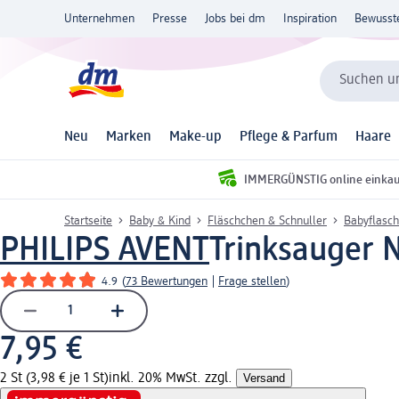
Unternehmen
Presse
Jobs bei dm
Inspiration
Bewusst
Suchen un
Neu
Marken
Make-up
Pflege & Parfum
Haare
IMMERGÜNSTIG online einka
Startseite
Baby & Kind
Fläschchen & Schnuller
Babyflasch
PHILIPS AVENT
Trinksauger N
4.9
(
73 Bewertungen
|
Frage stellen
)
7,95 €
2 St (3,98 € je 1 St)
inkl. 20% MwSt. zzgl.
Versand