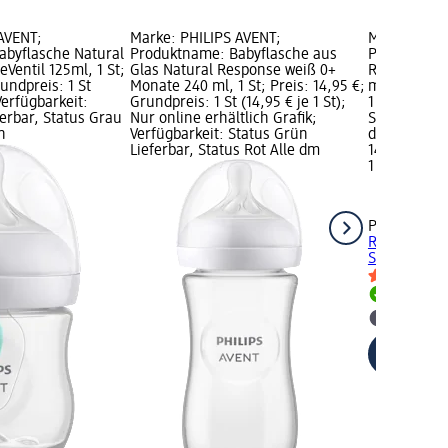
AVENT;
Marke: PHILIPS AVENT;
Marke: PHIL
abyflasche Natural
Produktname: Babyflasche aus
Produktnam
Ventil 125ml, 1 St;
Glas Natural Response weiß 0+
Response Fa
rundpreis: 1 St
Monate 240 ml, 1 St; Preis: 14,95 €;
ml, 1 St; Pr
 Verfügbarkeit:
Grundpreis: 1 St (14,95 € je 1 St);
1 St (14,95 €
erbar, Status Grau
Nur online erhältlich Grafik;
Status Grün
n
Verfügbarkeit: Status Grün
dm Markt w
Lieferbar, Status Rot Alle dm
14,95 €
1 St (14,95 €
PHILIPS AV
Response Fa
St
Lieferbar
dm Mark