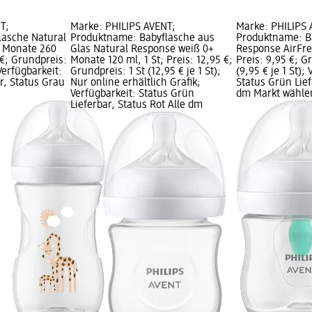
T;
Marke: PHILIPS AVENT;
Marke: PHILIPS 
lasche Natural
Produktname: Babyflasche aus
Produktname: B
6 Monate 260
Glas Natural Response weiß 0+
Response AirFree
5 €; Grundpreis:
Monate 120 ml, 1 St; Preis: 12,95 €;
Preis: 9,95 €; G
 Verfügbarkeit:
Grundpreis: 1 St (12,95 € je 1 St);
(9,95 € je 1 St);
r, Status Grau
Nur online erhältlich Grafik;
Status Grün Lief
Verfügbarkeit: Status Grün
dm Markt wähle
Lieferbar, Status Rot Alle dm