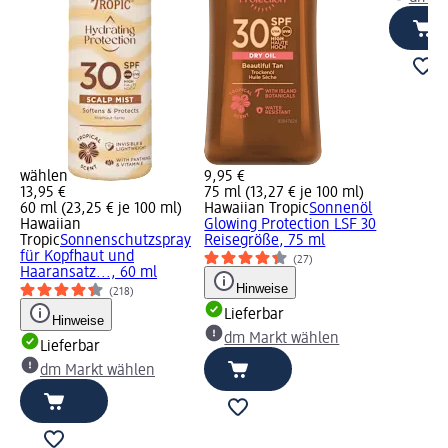
wählen
9,95 €
13,95 €
75 ml (13,27 € je 100 ml)
60 ml (23,25 € je 100 ml)
Hawaiian Tropic
Sonnenöl
Hawaiian
Glowing Protection LSF 30
Tropic
Sonnenschutzspray
Reisegröße, 75 ml
für Kopfhaut und
(27)
Haaransatz..., 60 ml
Hinweise
(218)
Lieferbar
Hinweise
dm Markt wählen
Lieferbar
dm Markt wählen