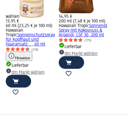
wählen
14,95 €
13,95 €
200 ml (7,48 € je 100 ml)
60 ml (23,25 € je 100 ml)
Hawaiian Tropic
Sonnenöl
Hawaiian
Spray mit Kokosnuss &
Tropic
Sonnenschutzspray
Arganöl, LSF 30, 200 ml
für Kopfhaut und
(179)
Haaransatz..., 60 ml
Lieferbar
(218)
dm Markt wählen
Hinweise
Lieferbar
dm Markt wählen