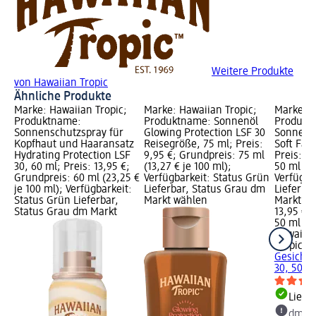
Weitere Produkte
von Hawaiian Tropic
Ähnliche Produkte
Marke: Hawaiian Tropic;
Marke: Hawaiian Tropic;
Marke: H
Produktname:
Produktname: Sonnenöl
Produkt
Sonnenschutzspray für
Glowing Protection LSF 30
Sonnencr
Kopfhaut und Haaransatz
Reisegröße, 75 ml; Preis:
Soft Face
Hydrating Protection LSF
9,95 €; Grundpreis: 75 ml
Preis: 1
30, 60 ml; Preis: 13,95 €;
(13,27 € je 100 ml);
50 ml (27
Grundpreis: 60 ml (23,25 €
Verfügbarkeit: Status Grün
Verfügba
je 100 ml); Verfügbarkeit:
Lieferbar, Status Grau dm
Lieferba
Status Grün Lieferbar,
Markt wählen
Markt w
Status Grau dm Markt
13,95 €
50 ml (27
Hawaiia
Tropic
So
Gesicht 
30, 50 m
Liefe
dm Ma