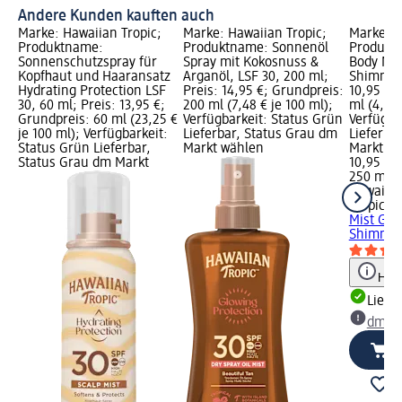
Andere Kunden kauften auch
Marke: Hawaiian Tropic;
Marke: Hawaiian Tropic;
Marke: H
Produktname:
Produktname: Sonnenöl
Produkt
Sonnenschutzspray für
Spray mit Kokosnuss &
Body Mis
Kopfhaut und Haaransatz
Arganöl, LSF 30, 200 ml;
Shimmer,
Hydrating Protection LSF
Preis: 14,95 €; Grundpreis:
10,95 €;
30, 60 ml; Preis: 13,95 €;
200 ml (7,48 € je 100 ml);
ml (4,38 
Grundpreis: 60 ml (23,25 €
Verfügbarkeit: Status Grün
Verfügba
je 100 ml); Verfügbarkeit:
Lieferbar, Status Grau dm
Lieferba
Status Grün Lieferbar,
Markt wählen
Markt w
Status Grau dm Markt
10,95 €
250 ml (4
Hawaiia
Tropic
Kö
Mist Gol
Shimmer
Hinw
Liefe
dm Ma