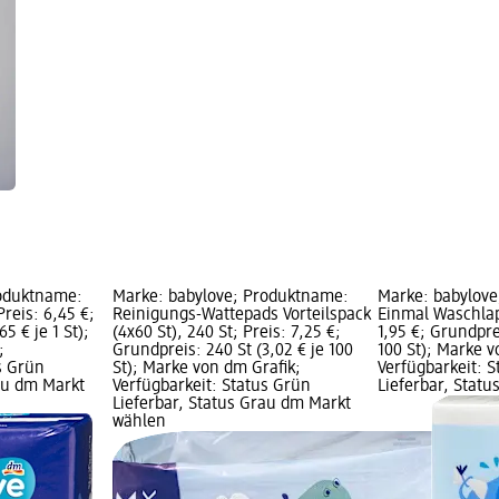
roduktname:
Marke: babylove; Produktname:
Marke: babylov
Preis: 6,45 €;
Reinigungs-Wattepads Vorteilspack
Einmal Waschlap
5 € je 1 St);
(4x60 St), 240 St; Preis: 7,25 €;
1,95 €; Grundprei
;
Grundpreis: 240 St (3,02 € je 100
100 St); Marke v
s Grün
St); Marke von dm Grafik;
Verfügbarkeit: 
rau dm Markt
Verfügbarkeit: Status Grün
Lieferbar, Stat
Lieferbar, Status Grau dm Markt
wählen