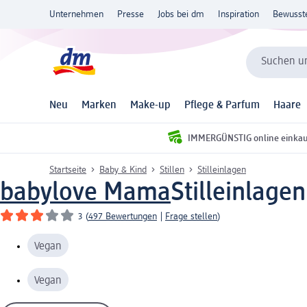
Unternehmen
Presse
Jobs bei dm
Inspiration
Bewusst
Suchen un
Neu
Marken
Make-up
Pflege & Parfum
Haare
IMMERGÜNSTIG online einka
Startseite
Baby & Kind
Stillen
Stilleinlagen
babylove Mama
Stilleinlagen
3
(
497 Bewertungen
|
Frage stellen
)
Vegan
Vegan