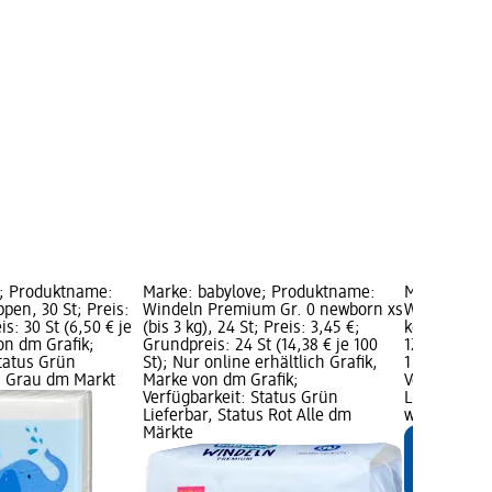
e; Produktname:
Marke: babylove; Produktname:
Marke: bab
pen, 30 St; Preis:
Windeln Premium Gr. 0 newborn xs
Windeln Pre
s: 30 St (6,50 € je
(bis 3 kg), 24 St; Preis: 3,45 €;
kg) Jumbopa
on dm Grafik;
Grundpreis: 24 St (14,38 € je 100
12,45 €; Gru
Status Grün
St); Nur online erhältlich Grafik,
1 St); Marke
us Grau dm Markt
Marke von dm Grafik;
Verfügbarke
Verfügbarkeit: Status Grün
Lieferbar, 
Lieferbar, Status Rot Alle dm
wählen
Märkte