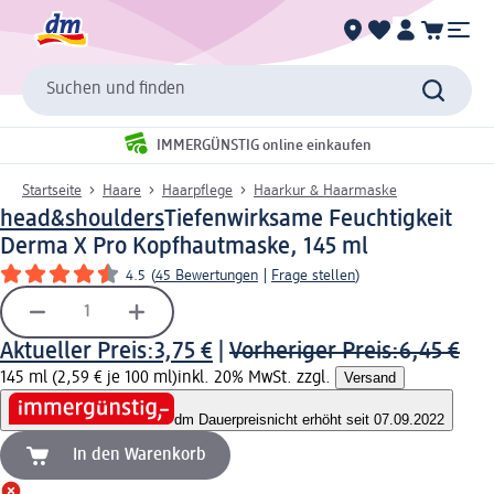
Suchen und finden
IMMERGÜNSTIG online einkaufen
Startseite
Haare
Haarpflege
Haarkur & Haarmaske
head&shoulders
Tiefenwirksame Feuchtigkeit
Derma X Pro Kopfhautmaske, 145 ml
4.5
(
45 Bewertungen
|
Frage stellen
)
Aktueller Preis:
3,75 €
|
Vorheriger Preis:
6,45 €
145 ml (2,59 € je 100 ml)
inkl. 20% MwSt. zzgl.
Versand
dm Dauerpreis
nicht erhöht seit 07.09.2022
In den Warenkorb