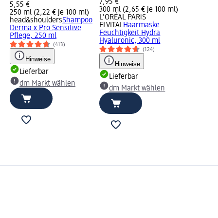
7,95 €
5,55 €
300 ml (2,65 € je 100 ml)
250 ml (2,22 € je 100 ml)
L'ORÉAL PARiS
head&shoulders
Shampoo
ELVITAL
Haarmaske
Derma x Pro Sensitive
Feuchtigkeit Hydra
Pflege, 250 ml
Hyaluronic, 300 ml
(413)
(124)
Hinweise
Hinweise
Lieferbar
Lieferbar
dm Markt wählen
dm Markt wählen