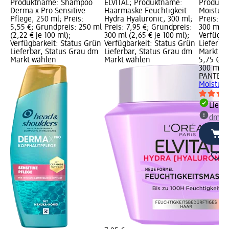
Produktname: Shampoo
ELVITAL; Produktname:
Produkt
Derma x Pro Sensitive
Haarmaske Feuchtigkeit
Moisture
Pflege, 250 ml; Preis:
Hydra Hyaluronic, 300 ml;
Preis: 5
5,55 €; Grundpreis: 250 ml
Preis: 7,95 €; Grundpreis:
300 ml (1
(2,22 € je 100 ml);
300 ml (2,65 € je 100 ml);
Verfügba
Verfügbarkeit: Status Grün
Verfügbarkeit: Status Grün
Lieferba
Lieferbar, Status Grau dm
Lieferbar, Status Grau dm
Markt w
Markt wählen
Markt wählen
5,75 €
300 ml (1
PANTENE
Moisture
Liefe
dm Ma