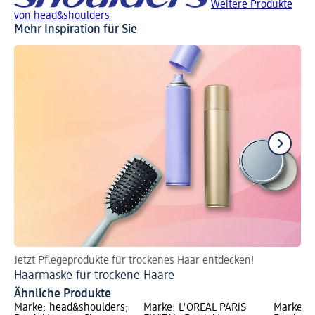
Weitere Produkte
von head&shoulders
Mehr Inspiration für Sie
Jetzt Pflegeprodukte für trockenes Haar entdecken!
En
Haarmaske für trockene Haare
Ha
Ähnliche Produkte
Marke: head&shoulders;
Marke: L'ORÉAL PARiS
Marke: 