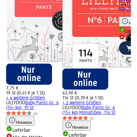
LILLYDO
kg), 19 S
Hinw
Liefe
Alle 
7,75 €
19 St (0,41 € je 1 St)
43,90 €
+ 4 weitere Größen
114 St (0,39 € je 1 St)
LILLYDOO
Baby Pants Gr. 6
+ 2 weitere Größen
(13+ kg), 19 St
LILLYDOO
Baby Pants Gr. 6
(15+ kg) Monatsbox, 114 St
(4)
(1)
Hinweise
Hinweise
Lieferbar
Lieferbar