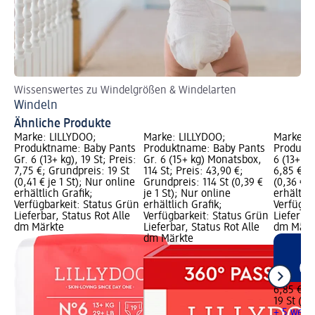
Wissenswertes zu Windelgrößen & Windelarten
Windeln
Ähnliche Produkte
Marke: LILLYDOO;
Marke: LILLYDOO;
Marke: L
Produktname: Baby Pants
Produktname: Baby Pants
Produkt
Gr. 6 (13+ kg), 19 St; Preis:
Gr. 6 (15+ kg) Monatsbox,
6 (13+ kg
7,75 €; Grundpreis: 19 St
114 St; Preis: 43,90 €;
6,85 €; 
(0,41 € je 1 St); Nur online
Grundpreis: 114 St (0,39 €
(0,36 € j
erhältlich Grafik;
je 1 St); Nur online
erhältlic
Verfügbarkeit: Status Grün
erhältlich Grafik;
Verfügba
Lieferbar, Status Rot Alle
Verfügbarkeit: Status Grün
Lieferbar
dm Märkte
Lieferbar, Status Rot Alle
dm Märk
dm Märkte
6,85 €
19 St (0,3
+ 5 weit