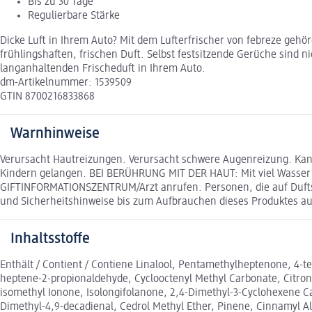
Bis zu 30 Tage
Regulierbare Stärke
Dicke Luft in Ihrem Auto? Mit dem Lufterfrischer von febreze ge
frühlingshaften, frischen Duft. Selbst festsitzende Gerüche sind ni
langanhaltenden Frischeduft in Ihrem Auto.
dm-Artikelnummer: 1539509
GTIN 8700216833868
Warnhinweise
Verursacht Hautreizungen. Verursacht schwere Augenreizung. Kann 
Kindern gelangen. BEI BERÜHRUNG MIT DER HAUT: Mit viel Wasser
GIFTINFORMATIONSZENTRUM/Arzt anrufen. Personen, die auf Duftst
und Sicherheitshinweise bis zum Aufbrauchen dieses Produktes au
Inhaltsstoffe
Enthält / Contient / Contiene Linalool, Pentamethylheptenone, 4-t
heptene-2-propionaldehyde, Cyclooctenyl Methyl Carbonate, Citron
isomethyl Ionone, Isolongifolanone, 2,4-Dimethyl-3-Cyclohexene C
Dimethyl-4,9-decadienal, Cedrol Methyl Ether, Pinene, Cinnamyl Al