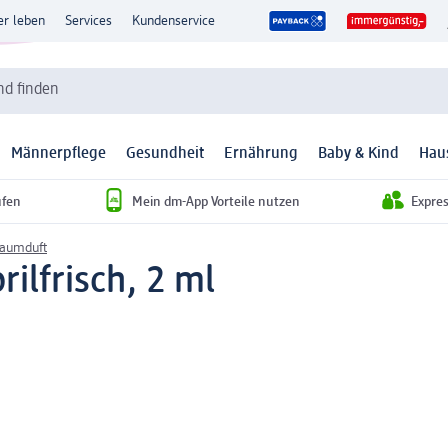
er leben
Services
Kundenservice
d finden
Männerpflege
Gesundheit
Ernährung
Baby & Kind
Hau
ufen
Mein dm-App Vorteile nutzen
Expre
Raumduft
rilfrisch, 2 ml