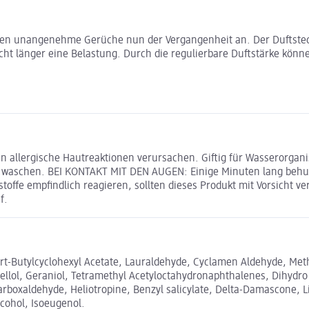
hören unangenehme Gerüche nun der Vergangenheit an. Der Duftstec
cht länger eine Belastung. Durch die regulierbare Duftstärke können
allergische Hautreaktionen verursachen. Giftig für Wasserorganis
 waschen. BEI KONTAKT MIT DEN AUGEN: Einige Minuten lang behu
offe empfindlich reagieren, sollten dieses Produkt mit Vorsicht
f.
ert-Butylcyclohexyl Acetate, Lauraldehyde, Cyclamen Aldehyde, Met
ellol, Geraniol, Tetramethyl Acetyloctahydronaphthalenes, Dihydr
arboxaldehyde, Heliotropine, Benzyl salicylate, Delta-Damascone, 
cohol, Isoeugenol.