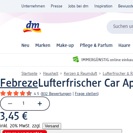
Unternehmen
Presse
Jobs bei dm
Inspiration
Bewusst
Suchen un
Neu
Marken
Make-up
Pflege & Parfum
Haare
IMMERGÜNSTIG online einka
Startseite
Haushalt
Kerzen & Raumduft
Lufterfrischer & 
Febreze
Lufterfrischer Car Ap
4.5
(
832 Bewertungen
|
Frage stellen
)
3,45 €
inkl. 20% MwSt. zzgl.
Versand