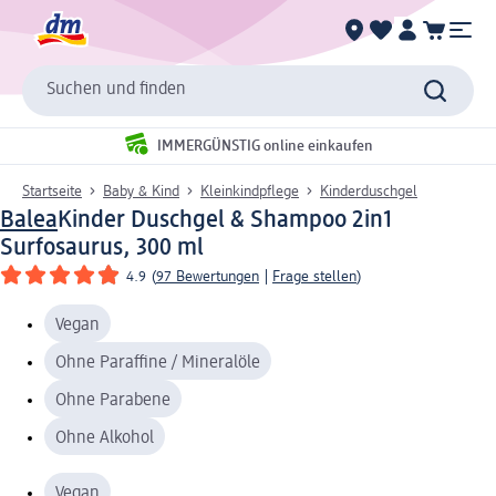
Suchen und finden
IMMERGÜNSTIG online einkaufen
Startseite
Baby & Kind
Kleinkindpflege
Kinderduschgel
Balea
Kinder Duschgel & Shampoo 2in1
Surfosaurus, 300 ml
4.9
(
97 Bewertungen
|
Frage stellen
)
Vegan
Ohne Paraffine / Mineralöle
Ohne Parabene
Ohne Alkohol
Vegan