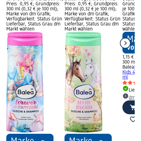
 €
Preis: 0,95 €; Grundpreis:
Preis: 0,95 €; Grundpreis:
Grundpre
m
300 ml (0,32 € je 100 ml);
300 ml (0,32 € je 100 ml);
je 100 m
Marke von dm Grafik;
Marke von dm Grafik;
Grafik; V
Verfügbarkeit: Status Grün
Verfügbarkeit: Status Grün
Status G
Lieferbar, Status Grau dm
Lieferbar, Status Grau dm
Status G
Markt wählen
Markt wählen
wählen
1,15 €
300 ml (0
Balea
Du
Kids 4in
ml
Liefe
dm Ma