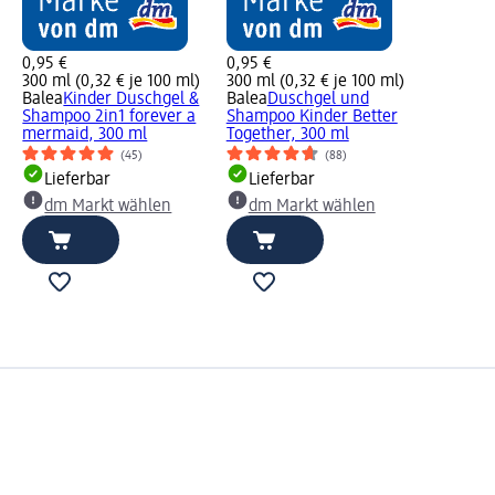
0,95 €
0,95 €
oo
300 ml (0,32 € je 100 ml)
300 ml (0,32 € je 100 ml)
Balea
Kinder Duschgel &
Balea
Duschgel und
Shampoo 2in1 forever a
Shampoo Kinder Better
mermaid, 300 ml
Together, 300 ml
(45)
(88)
Lieferbar
Lieferbar
dm Markt wählen
dm Markt wählen