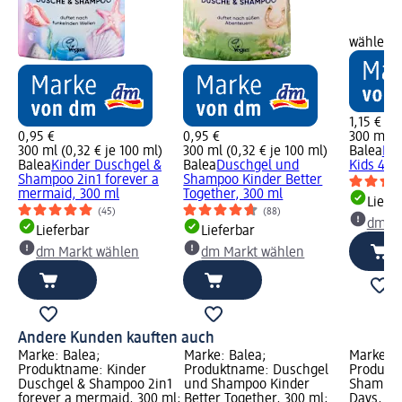
wählen
1,15 €
0,95 €
0,95 €
300 ml (0
300 ml (0,32 € je 100 ml)
300 ml (0,32 € je 100 ml)
Balea
Du
Balea
Kinder Duschgel &
Balea
Duschgel und
Kids 4in1
Shampoo 2in1 forever a
Shampoo Kinder Better
mermaid, 300 ml
Together, 300 ml
Liefe
(45)
(88)
dm Ma
Lieferbar
Lieferbar
dm Markt wählen
dm Markt wählen
Andere Kunden kauften auch
Marke: Balea;
Marke: Balea;
Marke: B
 &
Produktname: Kinder
Produktname: Duschgel
Produkt
t,
Duschgel & Shampoo 2in1
und Shampoo Kinder
Shampoo
forever a mermaid, 300 ml;
Better Together, 300 ml;
Days, 300