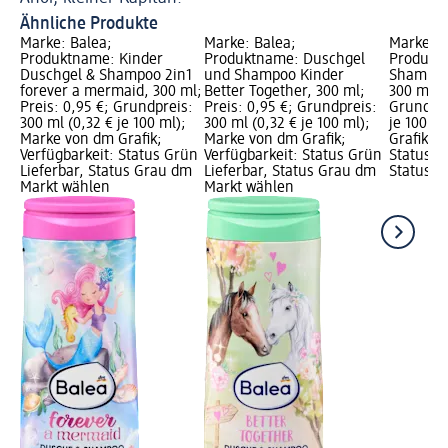
Ähnliche Produkte
Marke: Balea;
Marke: Balea;
Marke: B
Produktname: Kinder
Produktname: Duschgel
Produkt
Duschgel & Shampoo 2in1
und Shampoo Kinder
Shampoo 
forever a mermaid, 300 ml;
Better Together, 300 ml;
300 ml; P
Preis: 0,95 €; Grundpreis:
Preis: 0,95 €; Grundpreis:
Grundpre
300 ml (0,32 € je 100 ml);
300 ml (0,32 € je 100 ml);
je 100 m
Marke von dm Grafik;
Marke von dm Grafik;
Grafik; V
Verfügbarkeit: Status Grün
Verfügbarkeit: Status Grün
Status G
Lieferbar, Status Grau dm
Lieferbar, Status Grau dm
Status G
Markt wählen
Markt wählen