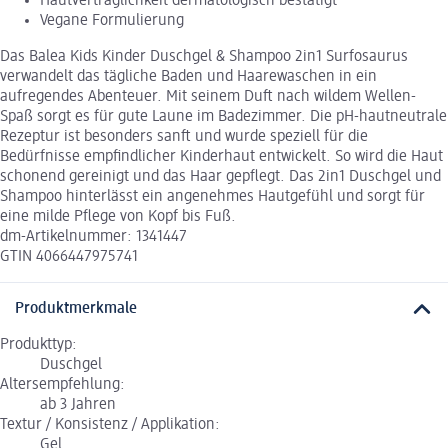
Hautverträglichkeit dermatologisch bestätigt
Vegane Formulierung
Das Balea Kids Kinder Duschgel & Shampoo 2in1 Surfosaurus
verwandelt das tägliche Baden und Haarewaschen in ein
aufregendes Abenteuer. Mit seinem Duft nach wildem Wellen-
Spaß sorgt es für gute Laune im Badezimmer. Die pH-hautneutrale
Rezeptur ist besonders sanft und wurde speziell für die
Bedürfnisse empfindlicher Kinderhaut entwickelt. So wird die Haut
schonend gereinigt und das Haar gepflegt. Das 2in1 Duschgel und
Shampoo hinterlässt ein angenehmes Hautgefühl und sorgt für
eine milde Pflege von Kopf bis Fuß.
dm-Artikelnummer: 1341447
GTIN 4066447975741
Produktmerkmale
Produkttyp:
Duschgel
Altersempfehlung:
ab 3 Jahren
Textur / Konsistenz / Applikation:
Gel