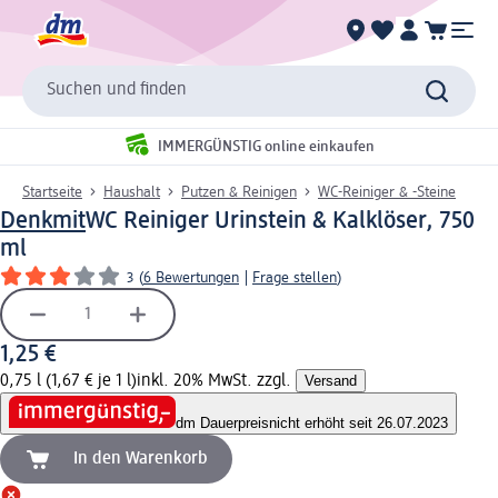
Suchen und finden
IMMERGÜNSTIG online einkaufen
Startseite
Haushalt
Putzen & Reinigen
WC-Reiniger & -Steine
Denkmit
WC Reiniger Urinstein & Kalklöser, 750
ml
3
(
6 Bewertungen
|
Frage stellen
)
1,25 €
0,75 l (1,67 € je 1 l)
inkl. 20% MwSt. zzgl.
Versand
dm Dauerpreis
nicht erhöht seit 26.07.2023
In den Warenkorb