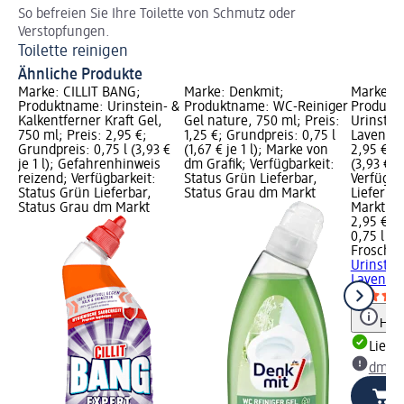
So befreien Sie Ihre Toilette von Schmutz oder
So
Verstopfungen.
Pu
Toilette reinigen
Ähnliche Produkte
Marke: CILLIT BANG;
Marke: Denkmit;
Marke: F
Produktname: Urinstein- &
Produktname: WC-Reiniger
Produkt
Kalkentferner Kraft Gel,
Gel nature, 750 ml; Preis:
Urinstei
750 ml; Preis: 2,95 €;
1,25 €; Grundpreis: 0,75 l
Lavendel
Grundpreis: 0,75 l (3,93 €
(1,67 € je 1 l); Marke von
2,95 €; G
je 1 l); Gefahrenhinweis
dm Grafik; Verfügbarkeit:
(3,93 € je
reizend; Verfügbarkeit:
Status Grün Lieferbar,
Verfügba
Status Grün Lieferbar,
Status Grau dm Markt
Lieferba
Status Grau dm Markt
Markt w
2,95 €
0,75 l (3,
Frosch
W
Urinstei
Lavendel
Hinw
Liefe
dm Ma