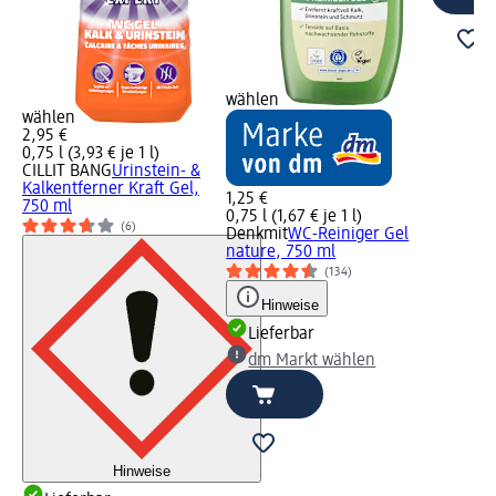
wählen
wählen
2,95 €
0,75 l (3,93 € je 1 l)
CILLIT BANG
Urinstein- &
Kalkentferner Kraft Gel,
1,25 €
750 ml
0,75 l (1,67 € je 1 l)
(6)
Denkmit
WC-Reiniger Gel
nature, 750 ml
(134)
Hinweise
Lieferbar
dm Markt wählen
Hinweise