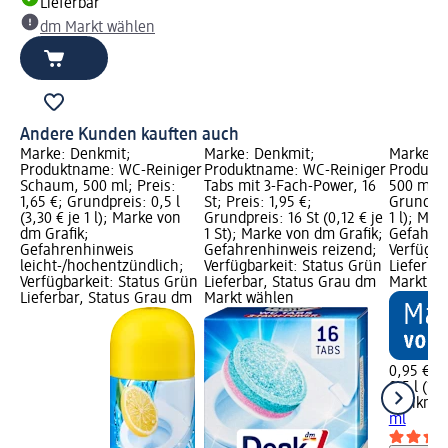
Lieferbar
dm Markt wählen
Andere Kunden kauften auch
Marke: Denkmit;
Marke: Denkmit;
Marke: D
Produktname: WC-Reiniger
Produktname: WC-Reiniger
Produktn
Schaum, 500 ml; Preis:
Tabs mit 3-Fach-Power, 16
500 ml; P
1,65 €; Grundpreis: 0,5 l
St; Preis: 1,95 €;
Grundprei
(3,30 € je 1 l); Marke von
Grundpreis: 16 St (0,12 € je
1 l); Mar
dm Grafik;
1 St); Marke von dm Grafik;
Gefahren
Gefahrenhinweis
Gefahrenhinweis reizend;
Verfügba
leicht-/hochentzündlich;
Verfügbarkeit: Status Grün
Lieferba
Verfügbarkeit: Status Grün
Lieferbar, Status Grau dm
Markt w
Lieferbar, Status Grau dm
Markt wählen
0,95 €
0,5 l (1,9
Denkmit
ml