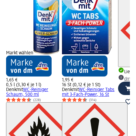
Markt wählen
Liefe
dm Ma
1,65 €
1,95 €
0,5 l (3,30 € je 1 l)
16 St (0,12 € je 1 St)
Denkmit
WC-Reiniger
Denkmit
WC-Reiniger Tabs
Schaum, 500 ml
mit 3-Fach-Power, 16 St
(228)
(314)