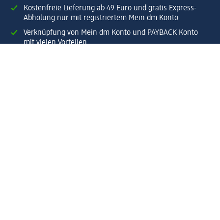
Kostenfreie Lieferung ab 49 Euro und gratis Express-
Abholung nur mit registriertem Mein dm Konto
Verknüpfung von Mein dm Konto und PAYBACK Konto
mit vielen Vorteilen
Bestellungen schnell und einfach verwalten.
Jetzt Mein dm Konto erstellen
Hilfe
Vorteile & Services
Kundenservice
Lieferung & Versand
Rückgabe & Umtausch
Unternehmen dm
Unternehmen
Verantwortung
Karriere
Presse
Anfahrt dm dialogicum
Anfahrt dm Verteilzentrum