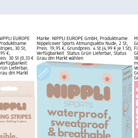
NIPPLI EUROPE
Marke: NIPPLI EUROPE GmbH; Produktname:
M
Produktname:
Nippelcover Sports Atmungsaktiv Nude, 2 St;
G
Stripes, 30 St;
Preis: 19,95 €; Grundpreis: 4 St (4,99 € je 1 St);
F
,95 €;
Verfügbarkeit: Status Grün Lieferbar, Status
G
is: 30 St (0,33 €
Grau dm Markt wählen
1
; Verfügbarkeit:
ml
rün Lieferbar,
V
Grau dm Markt
G
G