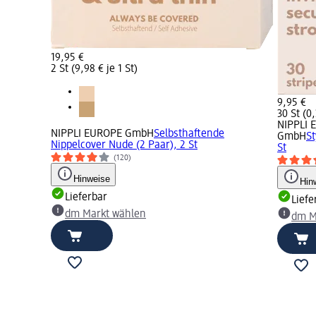
19,95 €
2 St (9,98 € je 1 St)
9,95 €
30 St (0,
NIPPLI 
NIPPLI EUROPE GmbH
Selbsthaftende
GmbH
St
Nippelcover Nude (2 Paar), 2 St
St
(120)
Hinweise
Hin
Lieferbar
Liefe
dm Markt wählen
dm M