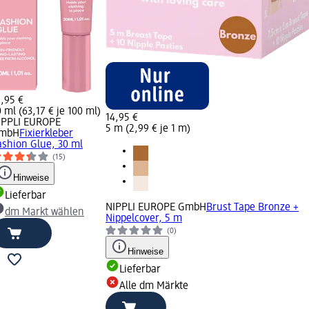
8,95 €
 ml (63,17 € je 100 ml)
14,95 €
IPPLI EUROPE
5 m (2,99 € je 1 m)
mbH
Fixierkleber
ashion Glue, 30 ml
(15)
Hinweise
Lieferbar
NIPPLI EUROPE GmbH
Brust Tape Bronze +
dm Markt wählen
Nippelcover, 5 m
(0)
Hinweise
Lieferbar
Alle dm Märkte