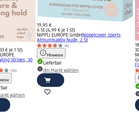
19,95 €
4 St (4,99 € je 1 St)
NIPPLI EUROPE GmbH
Nippelcover Sports
Atmungsaktiv Nude, 2 St
1
(6)
33 € je 1 St)
30
EUROPE
Hinweise
N
yling Stripes, 30
G
Lieferbar
F
dm Markt wählen
(26)
weise
rbar
arkt wählen