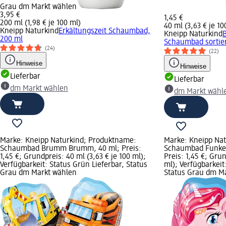
Grau dm Markt wählen
3,95 €
1,45 €
200 ml (1,98 € je 100 ml)
40 ml (3,63 € je 10
Kneipp Naturkind
Erkältungszeit Schaumbad,
Kneipp Naturkind
200 ml
Schaumbad sortier
(24)
(22)
Hinweise
Hinweise
Lieferbar
Lieferbar
dm Markt wählen
dm Markt wähl
Marke: Kneipp Naturkind; Produktname:
Marke: Kneipp Na
Schaumbad Brumm Brumm, 40 ml; Preis:
Schaumbad Funkel
1,45 €; Grundpreis: 40 ml (3,63 € je 100 ml);
Preis: 1,45 €; Grun
Verfügbarkeit: Status Grün Lieferbar, Status
ml); Verfügbarkeit
Grau dm Markt wählen
Status Grau dm M