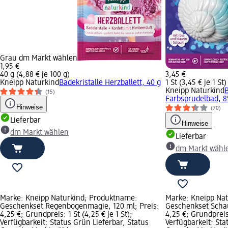
Grau dm Markt wählen
1,95 €
40 g (4,88 € je 100 g)
3,45 €
Kneipp Naturkind
Badekristalle Herzballett, 40 g
1 St (3,45 € je 1 St)
Kneipp Naturkind
(15)
Farbsprudelbad, 8
Hinweise
(70)
Lieferbar
Hinweise
dm Markt wählen
Lieferbar
dm Markt wähl
Marke: Kneipp Naturkind; Produktname:
Marke: Kneipp Na
Geschenkset Regenbogenmagie, 120 ml; Preis:
Geschenkset Schau
4,25 €; Grundpreis: 1 St (4,25 € je 1 St);
4,25 €; Grundpreis:
Verfügbarkeit: Status Grün Lieferbar, Status
Verfügbarkeit: Sta