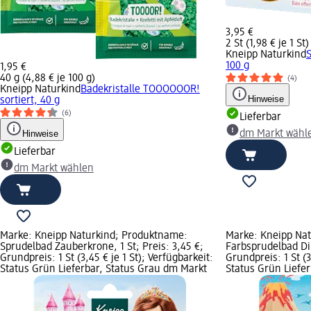
3,95 €
2 St (1,98 € je 1 St)
Kneipp Naturkind
100 g
1,95 €
40 g (4,88 € je 100 g)
(4)
Kneipp Naturkind
Badekristalle TOOOOOOR!
Hinweise
sortiert, 40 g
(6)
Lieferbar
Hinweise
dm Markt wähl
Lieferbar
dm Markt wählen
Marke: Kneipp Naturkind; Produktname:
Marke: Kneipp Na
Sprudelbad Zauberkrone, 1 St; Preis: 3,45 €;
Farbsprudelbad Din
Grundpreis: 1 St (3,45 € je 1 St); Verfügbarkeit:
Grundpreis: 1 St (3
Status Grün Lieferbar, Status Grau dm Markt
Status Grün Liefe