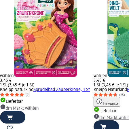
wählen
wählen
3,45 €
3,45 €
1 St (3,45 € je 1 St)
1 St (3,45 € je 1 St)
Kneipp Naturkind
Sprudelbad Zauberkrone, 1 St
Kneipp Naturkind
F
(9)
(25)
Lieferbar
Hinweise
dm Markt wählen
Lieferbar
dm Markt wähl