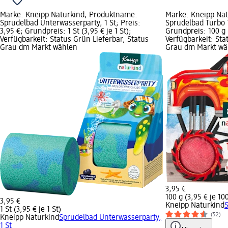
Marke: Kneipp Naturkind; Produktname:
Marke: Kneipp Na
Sprudelbad Unterwasserparty, 1 St; Preis:
Sprudelbad Turbo T
3,95 €; Grundpreis: 1 St (3,95 € je 1 St);
Grundpreis: 100 g (
Verfügbarkeit: Status Grün Lieferbar, Status
Verfügbarkeit: Sta
Grau dm Markt wählen
Grau dm Markt wä
3,95 €
100 g (3,95 € je 10
3,95 €
Kneipp Naturkind
S
1 St (3,95 € je 1 St)
(52)
Kneipp Naturkind
Sprudelbad Unterwasserparty,
1 St