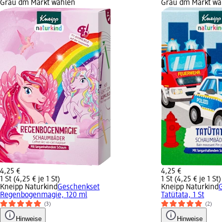
Grau dm Markt wählen
Grau dm Markt wä
4,25 €
4,25 €
1 St (4,25 € je 1 St)
1 St (4,25 € je 1 St)
Kneipp Naturkind
Geschenkset
Kneipp Naturkind
Regenbogenmagie, 120 ml
Tatütata, 1 St
(3)
(2)
Hinweise
Hinweise