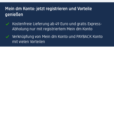
Mein dm Konto: jetzt registrieren und Vorteile
genießen
Kostenfreie Lieferung ab 49 Euro und gratis Express-
Abholung nur mit registriertem Mein dm Konto
Verknüpfung von Mein dm Konto und PAYBACK Konto
mit vielen Vorteilen
Bestellungen schnell und einfach verwalten.
Jetzt Mein dm Konto erstellen
Hilfe
Vorteile & Services
Kundenservice
Lieferung & Versand
Rückgabe & Umtausch