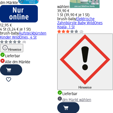
dm Märkte
wählen
39,90 €
1 St (39,90 € je 1 St)
brush-baby
Elektrische
Zahnbürste Baby WildOnes
12,95 €
Koala, 1 St
4 St (3,24 € je 1 St)
(2)
brush-baby
Aufsteckbürsten
Kinder WildOnes, 4 St
(0)
Hinweise
Lieferbar
Alle dm Märkte
Hinweise
Lieferbar
dm Markt wählen