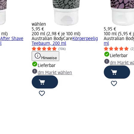
wählen
5,95 €
5,95 €
0 ml)
200 ml (2,98 € je 100 ml)
100 ml (5,95 € 
e
After Shave
Australian BodyCare
Körperpeelig
Australian Bod
l
Teebaum, 200 ml
ml
(106)
(2
Lieferbar
Hinweise
dm Markt w
Lieferbar
dm Markt wählen