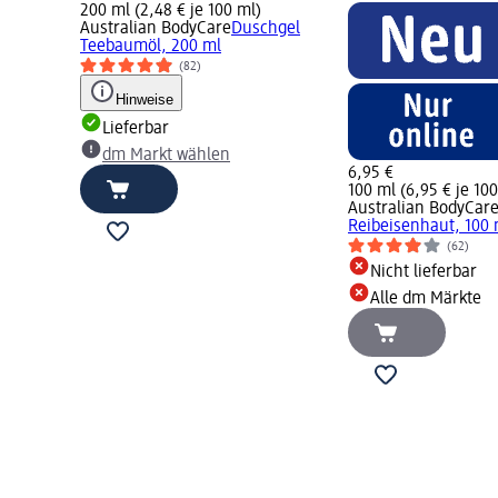
200 ml (2,48 € je 100 ml)
Australian BodyCare
Duschgel
Teebaumöl, 200 ml
(82)
Hinweise
Lieferbar
dm Markt wählen
6,95 €
100 ml (6,95 € je 10
Australian BodyCar
Reibeisenhaut, 100 
(62)
Nicht lieferbar
Alle dm Märkte