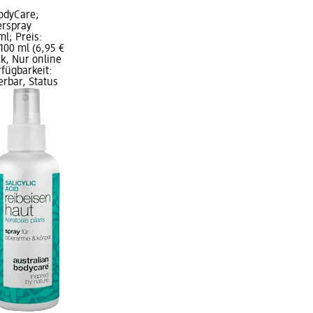
odyCare;
rspray
ml; Preis:
100 ml (6,95 €
ik, Nur online
rfügbarkeit:
erbar, Status