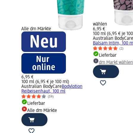
wählen
Alle dm Märkte
6,95 €
100 ml (6,95 € je 10
Australian BodyCar
Balsam Intim, 100 m
(2)
Lieferbar
dm Markt wählen
6,95 €
100 ml (6,95 € je 100 ml)
Australian BodyCare
Bodylotion
Reibeisenhaut, 100 ml
(59)
Lieferbar
Alle dm Märkte