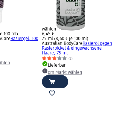
wählen
je 100 ml)
6,45 €
yCare
Rasiergel, 100
75 ml (8,60 € je 100 ml)
Australian BodyCare
Rasieröl gegen
Rasierpickel & eingewachsene
)
Haare, 75 ml
(2)
ählen
Lieferbar
dm Markt wählen