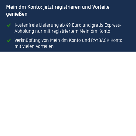
Mein dm Konto: jetzt registrieren und Vorteile
genießen
Kostenfreie Lieferung ab 49 Euro und gratis Express-
Abholung nur mit registriertem Mein dm Konto
Verknüpfung von Mein dm Konto und PAYBACK Konto
mit vielen Vorteilen
Bestellungen schnell und einfach verwalten.
Jetzt Mein dm Konto erstellen
Hilfe
Vorteile & Services
Kundenservice
Lieferung & Versand
Rückgabe & Umtausch
Unternehmen dm