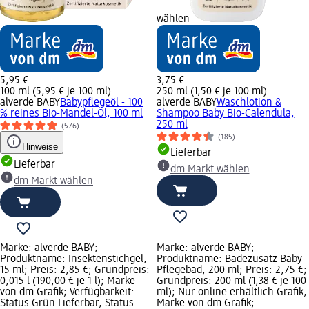
wählen
5,95 €
3,75 €
100 ml (5,95 € je 100 ml)
250 ml (1,50 € je 100 ml)
alverde BABY
Babypflegeöl - 100
alverde BABY
Waschlotion &
% reines Bio-Mandel-Öl, 100 ml
Shampoo Baby Bio-Calendula,
250 ml
(576)
(185)
Hinweise
Lieferbar
Lieferbar
dm Markt wählen
dm Markt wählen
Marke: alverde BABY;
Marke: alverde BABY;
Produktname: Insektenstichgel,
Produktname: Badezusatz Baby
15 ml; Preis: 2,85 €; Grundpreis:
Pflegebad, 200 ml; Preis: 2,75 €;
0,015 l (190,00 € je 1 l); Marke
Grundpreis: 200 ml (1,38 € je 100
von dm Grafik; Verfügbarkeit:
ml); Nur online erhältlich Grafik,
Status Grün Lieferbar, Status
Marke von dm Grafik;