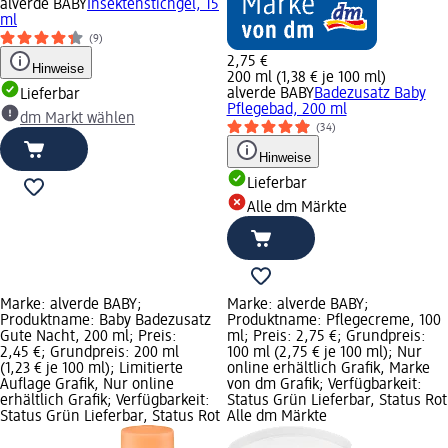
alverde BABY
Insektenstichgel, 15
ml
(9)
2,75 €
Hinweise
200 ml (1,38 € je 100 ml)
alverde BABY
Badezusatz Baby
Lieferbar
Pflegebad, 200 ml
dm Markt wählen
(34)
Hinweise
Lieferbar
Alle dm Märkte
Marke: alverde BABY;
Marke: alverde BABY;
Produktname: Baby Badezusatz
Produktname: Pflegecreme, 100
Gute Nacht, 200 ml; Preis:
ml; Preis: 2,75 €; Grundpreis:
2,45 €; Grundpreis: 200 ml
100 ml (2,75 € je 100 ml); Nur
(1,23 € je 100 ml); Limitierte
online erhältlich Grafik, Marke
Auflage Grafik, Nur online
von dm Grafik; Verfügbarkeit:
erhältlich Grafik; Verfügbarkeit:
Status Grün Lieferbar, Status Rot
Status Grün Lieferbar, Status Rot
Alle dm Märkte