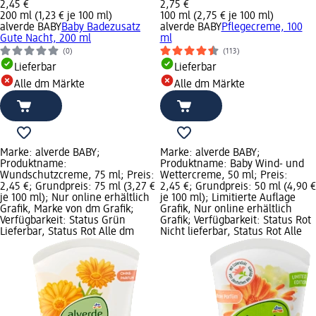
2,45 €
2,75 €
200 ml (1,23 € je 100 ml)
100 ml (2,75 € je 100 ml)
alverde BABY
Baby Badezusatz
alverde BABY
Pflegecreme, 100
Gute Nacht, 200 ml
ml
(0)
(113)
Lieferbar
Lieferbar
Alle dm Märkte
Alle dm Märkte
Marke: alverde BABY;
Marke: alverde BABY;
Produktname:
Produktname: Baby Wind- und
Wundschutzcreme, 75 ml; Preis:
Wettercreme, 50 ml; Preis:
2,45 €; Grundpreis: 75 ml (3,27 €
2,45 €; Grundpreis: 50 ml (4,90 €
je 100 ml); Nur online erhältlich
je 100 ml); Limitierte Auflage
Grafik, Marke von dm Grafik;
Grafik, Nur online erhältlich
Verfügbarkeit: Status Grün
Grafik; Verfügbarkeit: Status Rot
Lieferbar, Status Rot Alle dm
Nicht lieferbar, Status Rot Alle