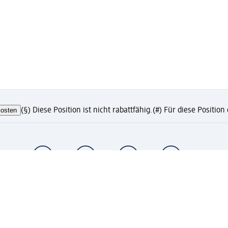
osten
(§) Diese Position ist nicht rabattfähig.
(#) Für diese Positio
te?
eren und Vorteile genießen