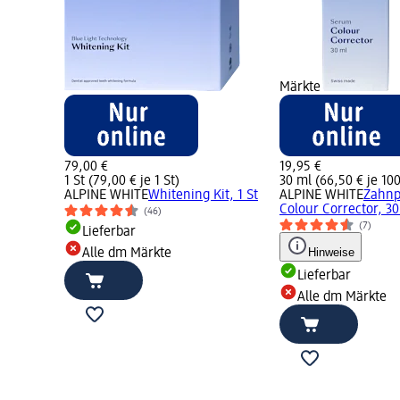
Märkte
79,00 €
19,95 €
1 St (79,00 € je 1 St)
30 ml (66,50 € je 10
ALPINE WHITE
Whitening Kit, 1 St
ALPINE WHITE
Zahnp
Colour Corrector, 30
(46)
(7)
Lieferbar
Hinweise
Alle dm Märkte
Lieferbar
Alle dm Märkte