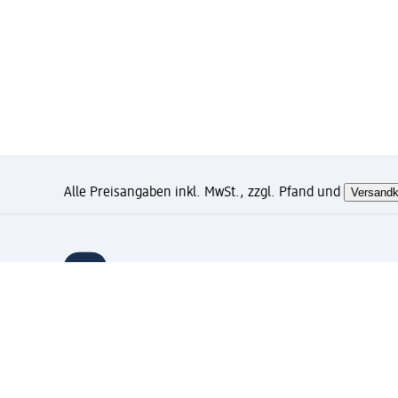
Alle Preisangaben inkl. MwSt., zzgl. Pfand und
Versandk
Wie gefällt Ihnen diese Sei
Mein dm Konto: jetzt registri