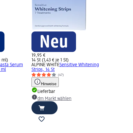
19,95 €
0 ml)
14 St (1,43 € je 1 St)
asta Serum
ALPINE WHITE
Sensitive Whitening
 ml
Strips, 14 St
(47)
Hinweise
Lieferbar
dm Markt wählen