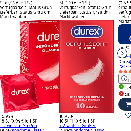
St (0,94 € je 1 St);
St (1,10 € je 1 St);
(0,62 
Verfügbarkeit: Status Grün
Verfügbarkeit: Status Grün
erhält
Lieferbar, Status Grau dm
Lieferbar, Status Grau dm
Verfüg
Markt wählen
Markt wählen
Liefer
Märkt
24,90 
40 St (
+ 1 we
Durex
Pack, 
H
Lie
All
16,95 €
10,95 €
18 St (0,94 € je 1 St)
10 St (1,10 € je 1 St)
+ 2 weitere Größen
+ 2 weitere Größen
Durex
Kondome Classic
Durex
Kondome Classic