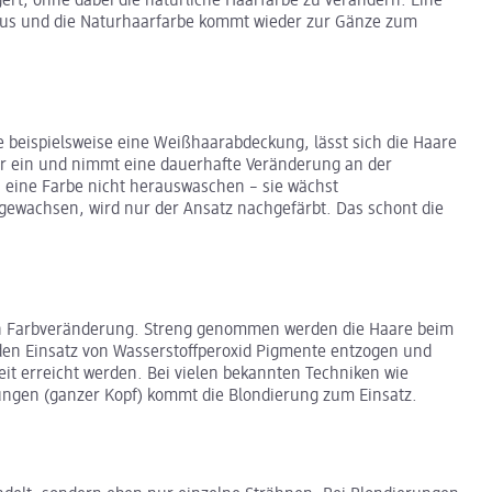
ert, ohne dabei die natürliche Haarfarbe zu verändern. Eine
us und die Naturhaarfarbe kommt wieder zur Gänze zum
 beispielsweise eine Weißhaarabdeckung, lässt sich die Haare
aar ein und nimmt eine dauerhafte Veränderung an der
ch eine Farbe nicht herauswaschen – sie wächst
sgewachsen, wird nur der Ansatz nachgefärbt. Das schont die
en Farbveränderung. Streng genommen werden die Haare beim
den Einsatz von Wasserstoffperoxid Pigmente entzogen und
eit erreicht werden. Bei vielen bekannten Techniken wie
rungen (ganzer Kopf) kommt die Blondierung zum Einsatz.