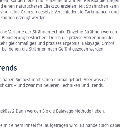
ndelt, sondern eben nur einzelne Strähnen. Bei Blondierungen
 einen natürlicheren Effekt zu erzielen. Mit Strähnchen kann
 sind keine Grenzen gesetzt: Verschiedenste Farbnuancen und
nd, können erzeugt werden.
sche Variante der Strähnentechnik. Einzelne Strähnen werden
r Blondierung bestrichen. Durch die präzise Abtrennung der
n sehr gleichmäßiges und präzises Ergebnis. Balayage, Ombré
, bei denen die Strähnen nach Gefühl gezogen werden.
rends
e haben Sie bestimmt schon einmal gehört. Aber was das
rashkurs – und zwar mit neueren Techniken und Trends.
geküsst? Dann werden Sie die Balayage-Methode lieben.
be mit einem Pinsel frei aufgetragen wird. Es handelt sich dabei