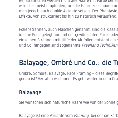
Bei Strähnchen werden nicht alle Haare mit Farbe beha
wird dies meist empfohlen, um die Haare zu schonen und
man jedoch auch dunkle Akzente setzen. Der Phantasie
Effekte, von strukturiert bis hin zu natürlich verlaufe
Foliensträhnen, auch Mäschen genannt, sind die klassi
in eine Folie gelegt und mit der gewünschten Farbe ode
einzelnen Strähnen mit Hilfe der Alufolien entsteht ei
und Co. hingegen sind sogenannte
Freehand Techniken
Balayage, Ombré und Co.: die T
Ombré, Sombré, Balayage, Face Framing – diese Begriff
genau ist? Verraten wir Ihnen. Es geht weiter in dem C
Balayage
Sie wünschen sich natürliche Haare wie von der Sonne 
Balayage ist eine Variante vom
Painting
, bei der die Far