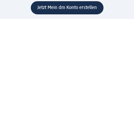
Jetzt Mein dm Konto erstellen
Hilfe
Vorteile & Services
Kundenservice
Lieferung & Versand
Rückgabe & Umtausch
Unternehmen dm
Unternehmen
Verantwortung
Karriere
Presse
Anfahrt dm dialogicum
Anfahrt dm Verteilzentrum
Produktwelten
dm Welt