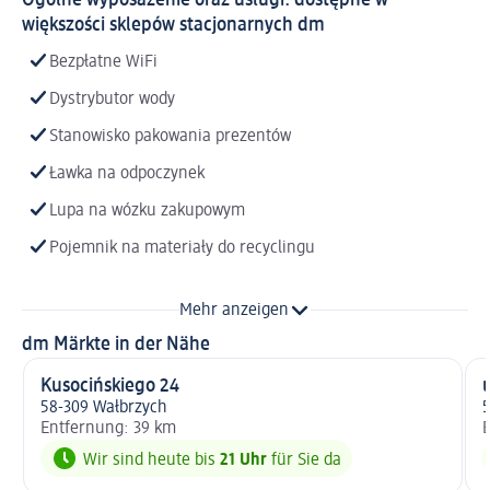
większości sklepów stacjonarnych dm
Bezpłatne WiFi
Dystrybutor wody
Stanowisko pakowania prezentów
Ławka na odpoczynek
Lupa na wózku zakupowym
Pojemnik na materiały do recyclingu
Mehr anzeigen
dm Märkte in der Nähe
Kusocińskiego 24
u
58-309 Wałbrzych
5
Entfernung: 39 km
E
Wir sind heute bis
21 Uhr
für Sie da