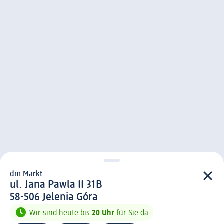
dm Markt
d m Markt
ul. Jana Pawla II 31B
5 8 - 5 0 6
58-506
Jelenia Góra
Wir sind heute bis
20 Uhr
für Sie da