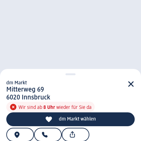
dm Markt
d m Markt
Mitterweg 69
6 0 2 0
6020
Innsbruck
Wir sind ab
8 Uhr
wieder für Sie da
dm Markt wählen