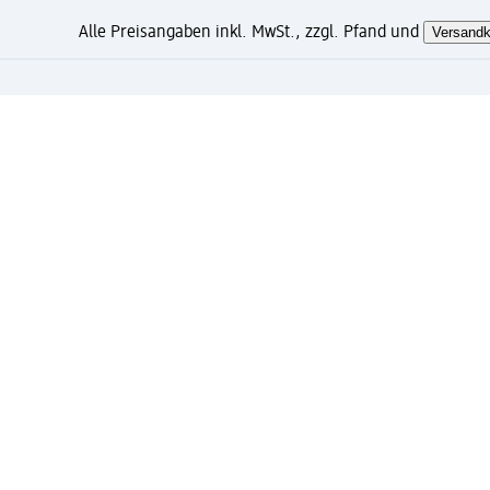
Alle Preisangaben inkl. MwSt., zzgl. Pfand und
Versandk
Wie gefällt Ihnen diese Sei
Mein dm Konto: jetzt registri
Kostenfreie Lieferung ab 49 Euro und gratis Exp
Verknüpfung von Mein dm Konto und PAYBACK Kon
Bestellungen schnell und einfach verwalten.