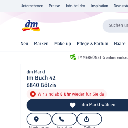
Unternehmen
Presse
Jobs bei dm
Inspiration
Bewusst
Suchen un
Neu
Marken
Make-up
Pflege & Parfum
Haare
IMMERGÜNSTIG online einka
dm Markt
d m Markt
Im Buch 42
6 8 4 0
6840
Götzis
Wir sind ab
8 Uhr
wieder für Sie da
dm Markt wählen