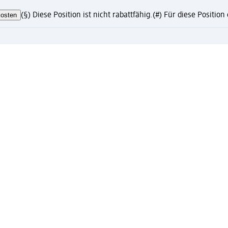
osten
(§) Diese Position ist nicht rabattfähig.
(#) Für diese Positio
te?
eren und Vorteile genießen
ress-Abholung nur mit registriertem Mein dm Konto
to mit vielen Vorteilen