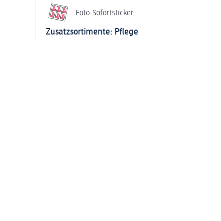
Foto-Sofortsticker
Zusatzsortimente: Pflege
Erweitertes
Erweiter
Haarpflegesortiment
Haarstylingso
Erweitertes Männerpflege-
Größere Aus
Sortiment
Gesichtspflege-
Mehr anzeigen
Zusatzsortimente: Gesundheit & Ernährung
Extragroße Auswahl bei
Erweitertes Sor
Sportnahrung
Mund- & Zah